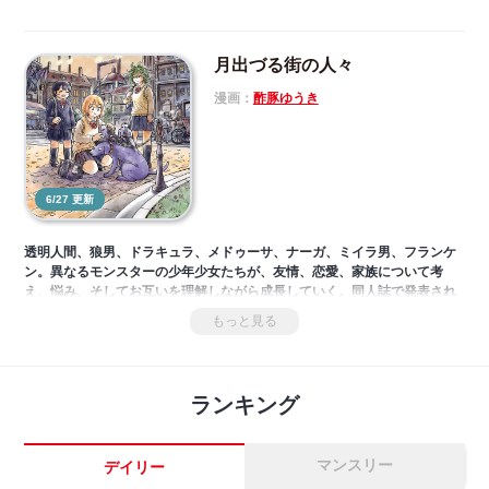
月出づる街の人々
漫画：
酢豚ゆうき
6/27 更新
透明人間、狼男、ドラキュラ、メドゥーサ、ナーガ、ミイラ男、フランケ
ン。異なるモンスターの少年少女たちが、友情、恋愛、家族について考
え、悩み、そしてお互いを理解しながら成長していく。同人誌で発表され
て話題となった4編に、新作の2編を加えて待望の単行本化。月明かりがモ
もっと見る
ンスターたちを優しく照らす、オムニバス。
ランキング
マンスリー
デイリー