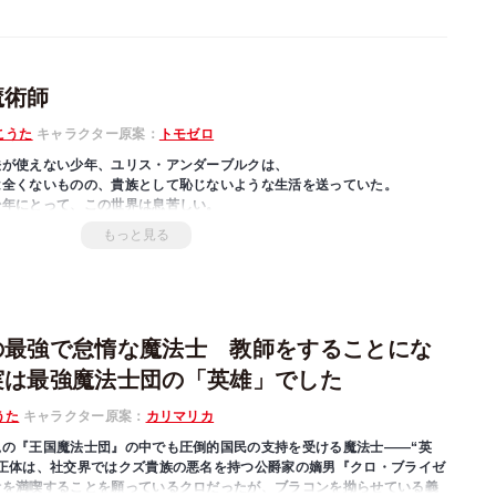
魔術師
こうた
キャラクター原案：
トモゼロ
法が使えない少年、ユリス・アンダーブルクは、
は全くないものの、貴族として恥じないような生活を送っていた。
少年にとって、この世界は息苦しい。
使えなくても、別の物を使えるようになればいいんじゃね？」
もっと見る
世界に干渉する魔法とは違い、空気中にある魔力を使い世界に干渉する
成功する。
『聖女』と呼ばれている少女・セシリアを助けることに。
っていたユリスだが、ある日、父からセシリアと一緒に『魔法学園』に入
。
の最強で怠惰な魔法士 教師をすることにな
実は最強魔法士団の「英雄」でした
うた
キャラクター原案：
カリマリカ
の『王国魔法士団』の中でも圧倒的国民の支持を受ける魔法士――“英
正体は、社交界ではクズ貴族の悪名を持つ公爵家の嫡男『クロ・ブライゼ
活を満喫することを願っているクロだったが、ブラコンを拗らせている義