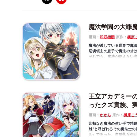
魔法学園の大罪
漫画：
和咲福朗
原作：
楓原
魔法が透している世界で魔
辺境領主の息子で魔法の才
それでも、魔法が使えない
故に彼は考えた。「魔法が
ユリスは体内の魔力を使い
「魔術」を編み出すことに
その後、ひょんなことから
セシリアと楽しい生活を送
学しないかと言われる――
王立アカデミー
ったクズ貴族、
漫画：
かから
原作：
楓原こ
比類なき魔法の使い手で精鋭
雄”と呼ばれるその魔法士の
ル』であった。自堕落な生