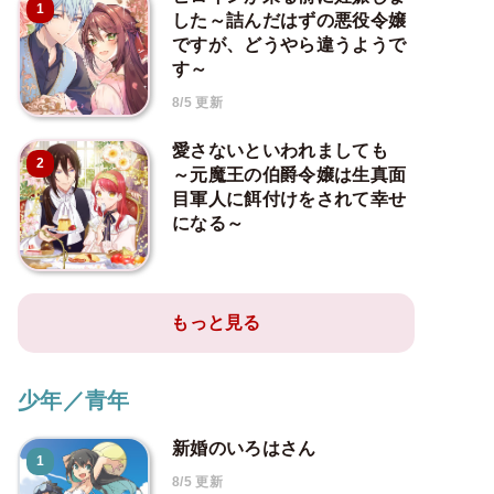
1
した～詰んだはずの悪役令嬢
ですが、どうやら違うようで
す～
8/5 更新
愛さないといわれましても
2
～元魔王の伯爵令嬢は生真面
目軍人に餌付けをされて幸せ
になる～
もっと見る
少年／青年
新婚のいろはさん
1
8/5 更新