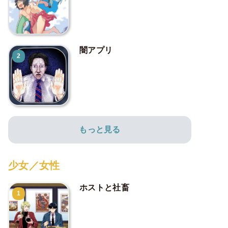
闇アプリ
2
もっと見る
少女／女性
ホストと社畜
1