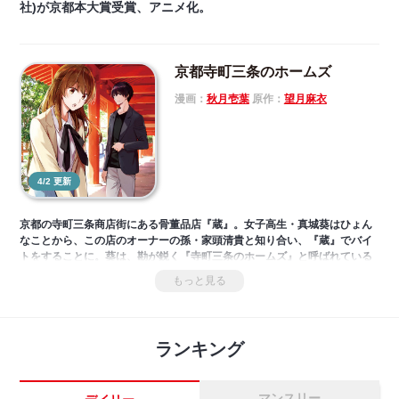
社)が京都本大賞受賞、アニメ化。
京都寺町三条のホームズ
漫画：
秋月壱葉
原作：
望月麻衣
4/2 更新
京都の寺町三条商店街にある骨董品店『蔵』。女子高生・真城葵はひょん
なことから、この店のオーナーの孫・家頭清貴と知り合い、『蔵』でバイ
トをすることに。葵は、勘が鋭く『寺町三条のホームズ』と呼ばれている
清貴と二人、店に舞い込んで来る奇妙な依頼を受けることになる
もっと見る
が……!? 第４回京都本大賞受賞の超人気小説、待望のコミカライズ。
ランキング
マンスリー