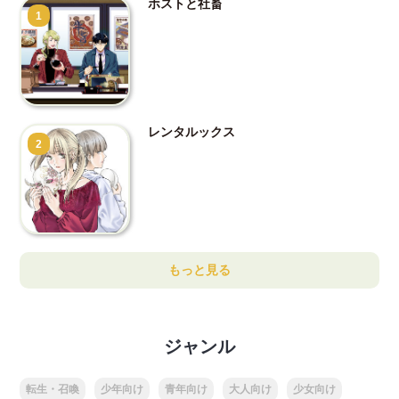
ホストと社畜
1
レンタルックス
2
もっと見る
ジャンル
転生・召喚
少年向け
青年向け
大人向け
少女向け