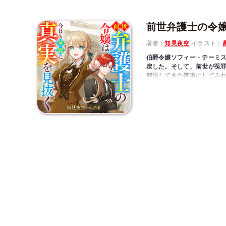
前世弁護士の令
著者：
知見夜空
イラスト：
伯爵令嬢ソフィー・テーミ
戻した。そして、前世が冤罪
解決してきた善道にしてみ
となど朝飯前だ。
弁護士の前世を思い出した令
見た目は令嬢、中身は優秀
ィ！
＜収録話＞
「第一話 ソフィー・テー
「幕間 地獄の合同説明会
「幕間 ソフィー・テーミ
「幕間 ヴィクター君は待
「幕間 先生と絢子君・雨
「第二話 勝木絢子冤罪事
「第三話 傲慢王子と知恵
「第四話 ジェイル・マー
「第五話 テスト問題流出
「エピローグ」