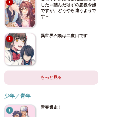
1
した～詰んだはずの悪役令嬢
ですが、どうやら違うようで
す～
異世界召喚は二度目です
2
もっと見る
少年／青年
青春爆走！
1