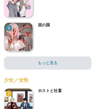
泥の国
2
もっと見る
少女／女性
ホストと社畜
1