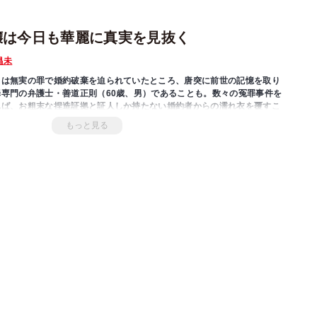
嬢は今日も華麗に真実を見抜く
昌未
スは無実の罪で婚約破棄を迫られていたところ、唐突に前世の記憶を取り
専門の弁護士・善道正則（60歳、男）であることも。数々の冤罪事件を
れば、お粗末な捏造証拠と証人しか持たない婚約者からの濡れ衣を覆すこ
もっと見る
嬢は学園内の事件を次々と解決し、いつしか依頼が絶えない人気者に!?
なおじ様になった主人公の弁論が冴えわたる、新感覚・学園裁判コメデ
ミス冤罪事件」
」
ス爆モテする」
てができない」
の日」
件」
比べ」
ラー冤罪事件」
事件」