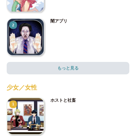
闇アプリ
2
もっと見る
少女／女性
ホストと社畜
1