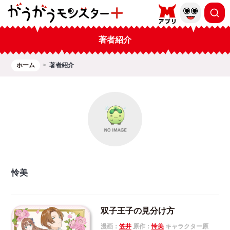
著者紹介
ホーム
著者紹介
怜美
双子王子の見分け方
漫画：
笠井
原作：
怜美
キャラクター原