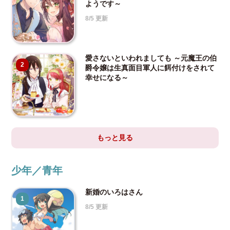
ようです～
8/5 更新
愛さないといわれましても ～元魔王の伯
2
爵令嬢は生真面目軍人に餌付けをされて
幸せになる～
もっと見る
少年／青年
新婚のいろはさん
1
8/5 更新