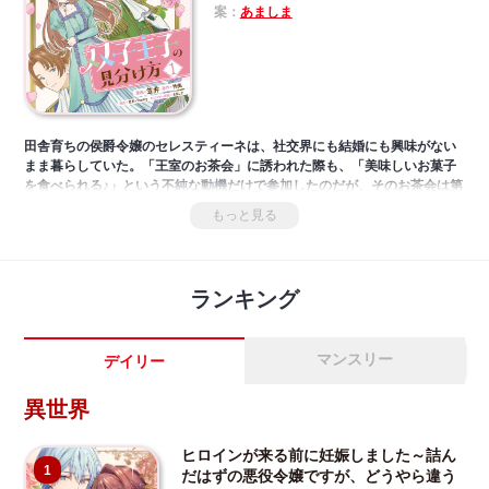
案：
あましま
田舎育ちの侯爵令嬢のセレスティーネは、社交界にも結婚にも興味がない
まま暮らしていた。「王室のお茶会」に誘われた際も、「美味しいお菓子
を食べられる♪」という不純な動機だけで参加したのだが、そのお茶会は第
二王子ベルデの婚約者探しのために開かれたものだった。セレスティーネ
もっと見る
としては、初めて会った双子の王子達を見分けられるわけがないし、そも
そも婚約にも興味がないので王宮を楽しんで帰ろうと決めたのだが……え
っ、何？ そのまなざし⁉――大人気電子コミックが、待望の紙単行本化！
ランキング
マンスリー
デイリー
異世界
ヒロインが来る前に妊娠しました～詰ん
1
だはずの悪役令嬢ですが、どうやら違う