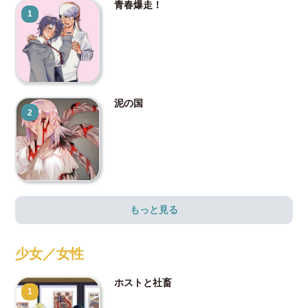
青春爆走！
1
泥の国
2
もっと見る
少女／女性
ホストと社畜
1