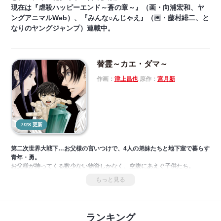
現在は『虐殺ハッピーエンド～蒼の章～』（画・向浦宏和、ヤ
ングアニマルWeb）、『みんな○んじゃえ』（画・藤村緋二、と
なりのヤングジャンプ）連載中。
替霊～カエ・ダマ～
作画：
津上昌也
原作：
宮月新
7/28 更新
第二次世界大戦下…お父様の言いつけで、4人の弟妹たちと地下室で暮らす
青年・勇。
お父様が持ってくる数少ない物資しかなく、空腹にあえぐ子供たち。
そんな中、お父様が鍵をかけ忘れたことにより、水を求めて地下室を出る
もっと見る
勇だったが、そこには地下空間が広がっていて、ある小部屋で大量に並ぶ
薬瓶を発見するのだが――!?
ランキング