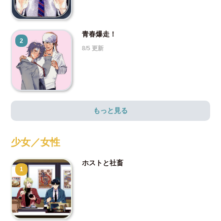
青春爆走！
2
8/5 更新
もっと見る
少女／女性
ホストと社畜
1