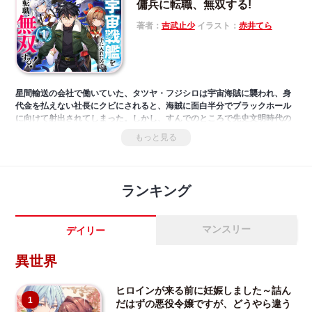
傭兵に転職、無双する!
著者：
吉武止少
イラスト：
赤井てら
星間輸送の会社で働いていた、タツヤ・フジシロは宇宙海賊に襲われ、身
代金を払えない社長にクビにされると、海賊に面白半分でブラックホール
に向けて射出されてしまった。しかし、すんでのところで先史文明時代の
古代戦艦に拾われ、九死に一生を得る。ただ、その戦艦には搭乗員がおら
もっと見る
ず、所属も所有者もいなくなった戦艦はＡＩが管理しており、そのAIはタ
ツヤを艦長に指名した。その後、古代戦艦の力でブラックホールを抜け、
知らない星系へとたどり着いたタツヤは、古代戦艦の力を活かせる傭兵稼
業へと転職する。傭兵となった男の宇宙無双ファンタジー第一弾！
ランキング
マンスリー
デイリー
異世界
ヒロインが来る前に妊娠しました～詰ん
1
だはずの悪役令嬢ですが、どうやら違う