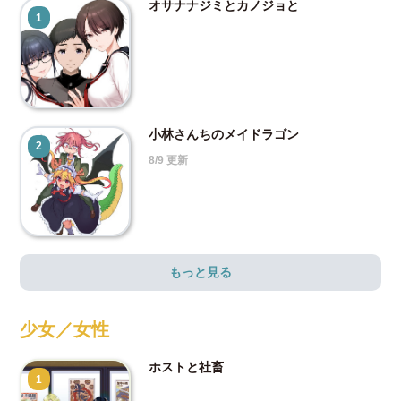
オサナナジミとカノジョと
1
小林さんちのメイドラゴン
2
8/9 更新
もっと見る
少女／女性
ホストと社畜
1