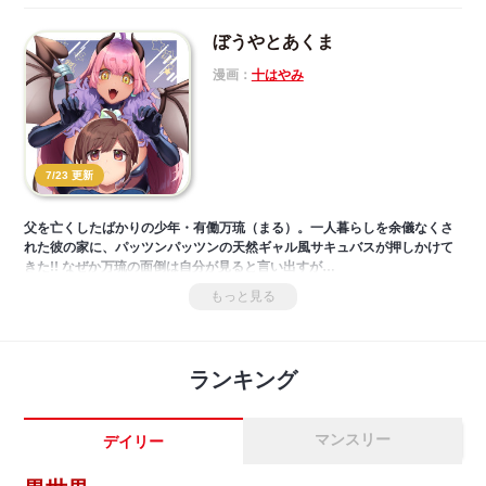
ぼうやとあくま
漫画：
十はやみ
7/23 更新
父を亡くしたばかりの少年・有働万琉（まる）。一人暮らしを余儀なくさ
れた彼の家に、パッツンパッツンの天然ギャル風サキュバスが押しかけて
きた!! なぜか万琉の面倒は自分が見ると言い出すが…
もっと見る
ランキング
マンスリー
デイリー