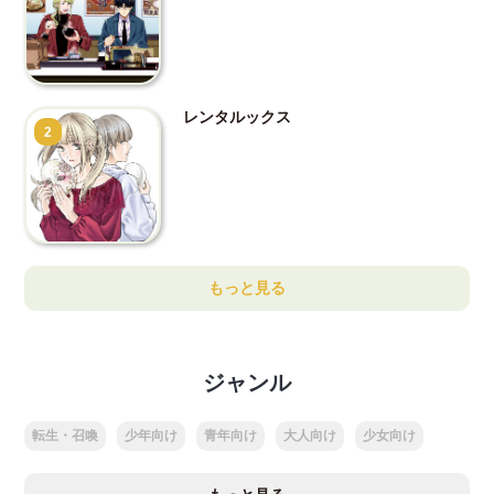
レンタルックス
2
もっと見る
ジャンル
転生・召喚
少年向け
青年向け
大人向け
少女向け