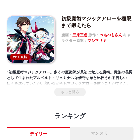
初級魔術マジックアローを極限
まで鍛えたら
漫画：
三原三色
原作：
ぺもぺもさん
キャ
ラクター原案：
マシマサキ
2/11 更新
"初級魔術マジックアロー。多くの魔術師が最初に覚える魔術。貴族の長男
として生まれたアルベルト・リュミナスは優秀な弟と比較される苦しい
日々を送っていたが、幼いながらもマジックアローを使うことができた。
自身の才能を信じて魔術学院に進むも、それ以外の魔術を何も習得できな
もっと見る
かった。失望した両親に見捨てられたアルベルトだが、諦めずにマジック
アローを磨き続ける。
それから十年。学院の入試を受けようとする白髪の少女ローラと出会い、
止まっていたアルベルトの運命が動き始める――！使える魔術の数こそが
ランキング
実力とみなされる世界で常識はずれのマジックアローだけで成り上がって
いく英雄の物語。ここに開幕！"
マンスリー
デイリー