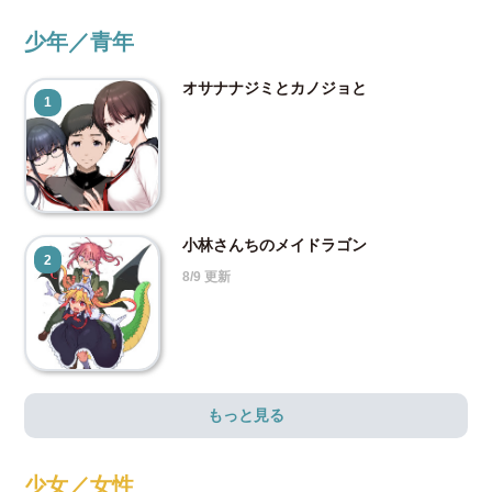
少年／青年
オサナナジミとカノジョと
1
小林さんちのメイドラゴン
2
8/9 更新
もっと見る
少女／女性