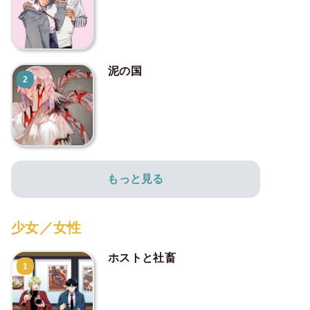
泥の国
2
もっと見る
少女／女性
ホストと社畜
1