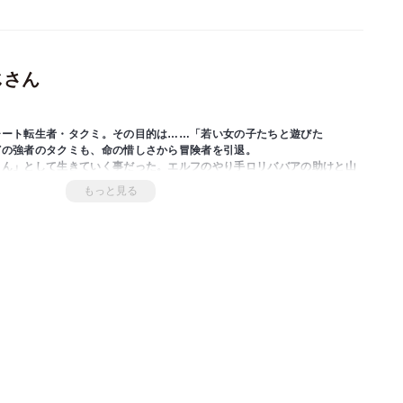
じさん
チート転生者・タクミ。その目的は……「若い女の子たちと遊びた
どの強者のタクミも、命の惜しさから冒険者を引退。
さん」として生きていく事だった。エルフのやり手ロリババアの助けと山
若い女の子を集めまくるも、ここは異世界。
もっと見る
れ、ダンジョンで迷い……と、パパ活だって命がけ！ 元Ｓ級冒険者のパ
動とお色気に満ちた冒険活劇が今、始まる――