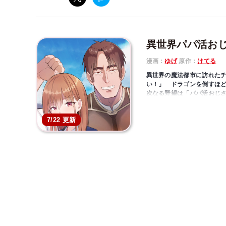
異世界パパ活お
漫画：
ゆげ
原作：
けてる
異世界の魔法都市に訪れた
い！」 ドラゴンを倒すほ
次なる野望は「パパ活おじ
ほど稼いだ財産で、順調に
デート先にモンスターが現
7/22 更新
パ活おじさんによる愛と感