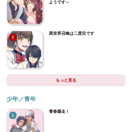
ようです～
異世界召喚は二度目です
2
もっと見る
少年／青年
青春爆走！
1