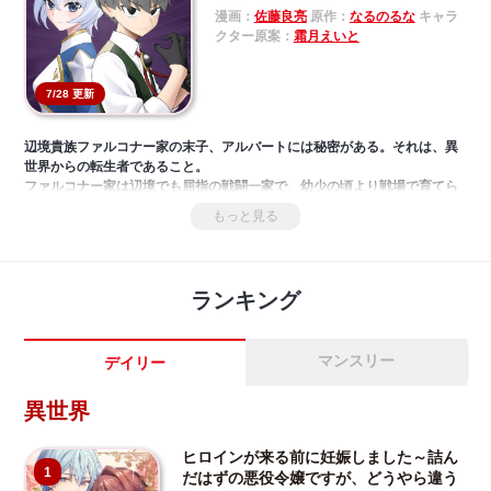
漫画：
佐藤良亮
原作：
なるのるな
キャラ
クター原案：
霜月えいと
7/28 更新
辺境貴族ファルコナー家の末子、アルバートには秘密がある。それは、異
世界からの転生者であること。
ファルコナー家は辺境でも屈指の戦闘一家で、幼少の頃より戦場で育てら
れた。１4歳のある日、この世界が、前世で一度だけプレイしていたゲーム
もっと見る
にそっくりであると気づく。しかし、そのゲームの記憶は曖昧。果てには
自分は名前すら登場しない「モブ」だった。自身の存在意義に疑問を抱き
始めたアルはゲーム本編の舞台であるラドフォード王立魔道学院に入学す
ることになり──！？
ランキング
何もかも異質なモブが世界を狂わせる痛快ファンタジー！
マンスリー
デイリー
異世界
ヒロインが来る前に妊娠しました～詰ん
1
だはずの悪役令嬢ですが、どうやら違う