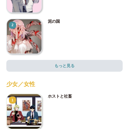
泥の国
2
もっと見る
少女／女性
ホストと社畜
1