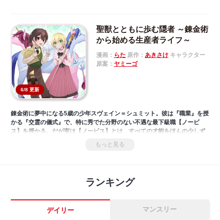
聖獣とともに歩む隠者 ～錬金術
から始める生産者ライフ～
漫画：
らた
原作：
あきさけ
キャラクター
原案：
ヤミーゴ
6/8 更新
錬金術に夢中になる5歳の少年スヴェイン＝シュミット。彼は『職業』を授
かる『交霊の儀式』で、特に秀でた分野のない不遇な最下級職【ノービ
ス】を授かる。だが実は【ノービス】とは、すべての才能をほんの少しず
つ持ち、努力次第であらゆる可能性を持つ、特別な『職業』だったのだ！
もっと見る
下級職を授かったことで貴族家から追放されてしまった少女アリアと一緒
に暮らすことになったスヴェインが、ある日、伝説の聖獣たちを助けたこ
とで、2人は大きな転機を迎え――!? 少年と少女と聖獣たちが織りなす、
未来をひらく努力と魔法のファンタジー、待望のコミカライズ！
ランキング
マンスリー
デイリー