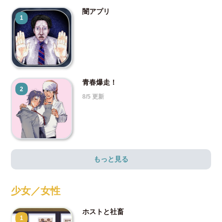
闇アプリ
1
青春爆走！
2
8/5 更新
もっと見る
少女／女性
ホストと社畜
1