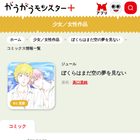
少女／女性作品
ホーム
少女／女性作品
ぼくらはまだ空の夢を見ない
コミックス情報一覧
ジュール
ぼくらはまだ空の夢を見ない
漫画：
高口里純
8/1 更新
コミック