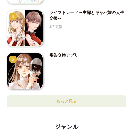
ライフトレード～主婦とキャバ嬢の人生
4
交換～
8/7 更新
密告交換アプリ
5
もっと見る
ジャンル