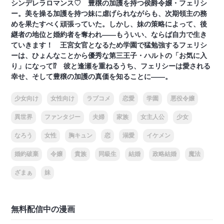
シンデレラロマンス♡ 豊穣の加護を持つ侯爵令嬢・フェリシ
ー。美を操る加護を持つ妹に虐げられながらも、次期領主の務
めを果たすべく頑張っていた。しかし、妹の策略によって、後
継者の地位と婚約者を奪われ――もういい、ならば自力で生き
ていきます！ 王宮女官となるため学園で猛勉強するフェリシ
ーは、ひょんなことから優秀な第三王子・ハルトの「お気に入
り」になって⁉ 彼と逢瀬を重ねるうち、フェリシーは愛される
幸せ、そして豊穣の加護の真価を知ることに――。
少女向け
女性向け
ラブコメ
恋愛
学園
悪役令嬢
異世界
ファンタジー
夫婦
家族
女主人公
少女
なろう
女性
胸キュン
恋
溺愛
イケメン
婚約破棄
令嬢
貴族
同級生
結婚
政略結婚
魔法
ざまぁ
妹
無料配信中の漫画