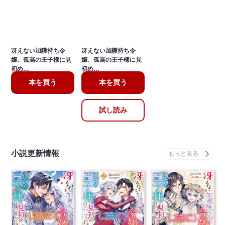
冴えない加護持ち令
冴えない加護持ち令
嬢、孤高の王子様に見
嬢、孤高の王子様に見
初め…
初め…
本を買う
本を買う
試し読み
小説更新情報