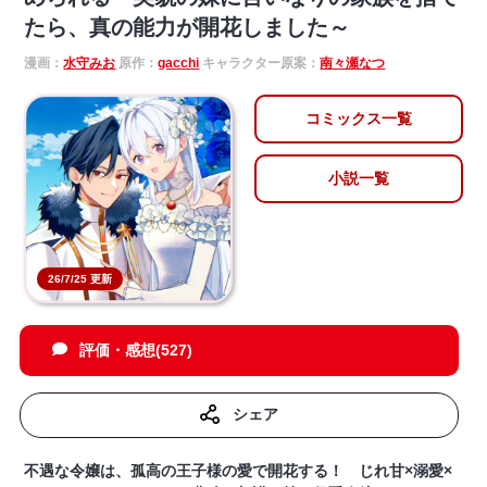
たら、真の能力が開花しました～
漫画：
水守みお
原作：
gacchi
キャラクター原案：
南々瀬なつ
コミックス一覧
小説一覧
26/7/25 更新
評価・感想(527)
シェア
不遇な令嬢は、孤高の王子様の愛で開花する！ じれ甘×溺愛×