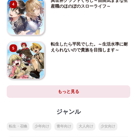
異世界クラフトぐらし～自由気ままな生
4
産職のほのぼのスローライフ～
転生したら平民でした。～生活水準に耐
5
えられないので貴族を目指します～
もっと見る
ジャンル
転生・召喚
少年向け
青年向け
大人向け
少女向け