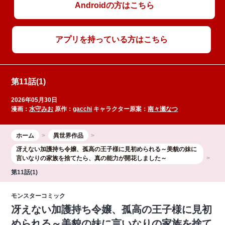
Androidの方はこちら
アプリを持っている方はこちら
第11話(1)
2026年05月30日
漫画：
水守みお
原作：
gacchi
キャラクター原案：
南々瀬なつ
ホーム
異世界作品
冴えない加護持ち令嬢、孤高の王子様に見初められる～美貌の妹に
言いなりの家族を捨てたら、真の能力が開花しました～
第11話(1)
モンスターコミック
冴えない加護持ち令嬢、孤高の王子様に見初
められる～美貌の妹に言いなりの家族を捨て