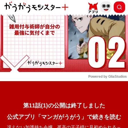
もっと読む
arrow_forward_ios
Powered by 
GliaStudios
Mute
第11話(1)の公開は終了しました
公式アプリ「マンガがうがう」で続きを読む
冴えない加護持ち令嬢、孤高の王子様に見初められる～