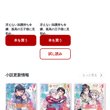
冴えない加護持ち令
冴えない加護持ち令
嬢、孤高の王子様に見
嬢、孤高の王子様に見
初め…
初め…
本を買う
本を買う
試し読み
小説更新情報