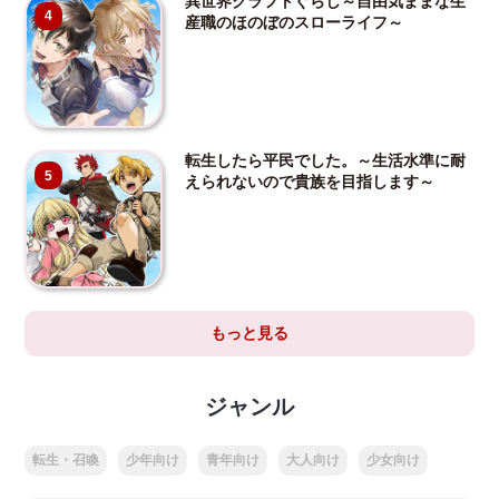
異世界クラフトぐらし～自由気ままな生
4
産職のほのぼのスローライフ～
転生したら平民でした。～生活水準に耐
5
えられないので貴族を目指します～
もっと見る
ジャンル
転生・召喚
少年向け
青年向け
大人向け
少女向け