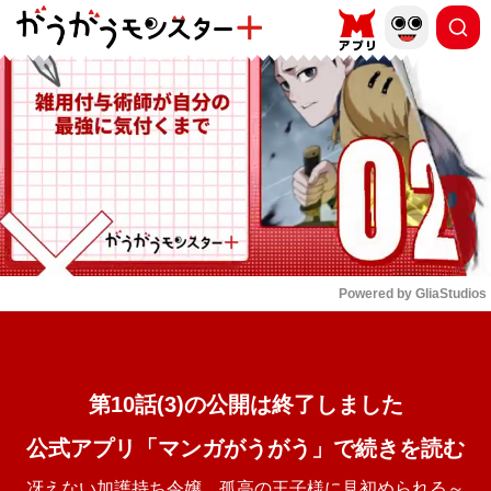
もっと読む
arrow_forward_ios
Powered by 
GliaStudios
Mute
第10話(3)の公開は終了しました
公式アプリ「マンガがうがう」で続きを読む
冴えない加護持ち令嬢、孤高の王子様に見初められる～