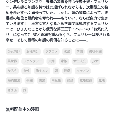
シンデレラロマンス♡ 豊穣の加護を持つ侯爵令嬢・フェリシ
ー。美を操る加護を持つ妹に虐げられながらも、次期領主の務
めを果たすべく頑張っていた。しかし、妹の策略によって、後
継者の地位と婚約者を奪われ――もういい、ならば自力で生き
ていきます！ 王宮女官となるため学園で猛勉強するフェリシ
ーは、ひょんなことから優秀な第三王子・ハルトの「お気に入
り」になって⁉ 彼と逢瀬を重ねるうち、フェリシーは愛される
幸せ、そして豊穣の加護の真価を知ることに――。
少女向け
女性向け
ラブコメ
恋愛
学園
悪役令嬢
異世界
ファンタジー
夫婦
家族
女主人公
少女
なろう
女性
胸キュン
恋
溺愛
イケメン
婚約破棄
令嬢
貴族
同級生
結婚
政略結婚
魔法
ざまぁ
妹
無料配信中の漫画