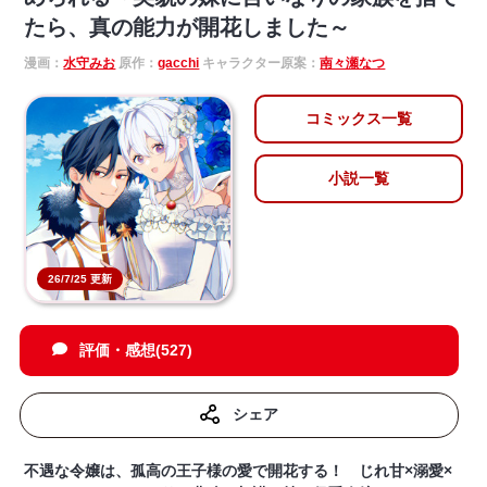
たら、真の能力が開花しました～
漫画：
水守みお
原作：
gacchi
キャラクター原案：
南々瀬なつ
コミックス一覧
小説一覧
26/7/25 更新
評価・感想(527)
シェア
不遇な令嬢は、孤高の王子様の愛で開花する！ じれ甘×溺愛×