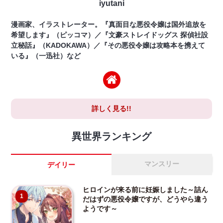
iyutani
漫画家、イラストレーター。『真面目な悪役令嬢は国外追放を
希望します』（ピッコマ）／『文豪ストレイドッグス 探偵社設
立秘話』（KADOKAWA）／『その悪役令嬢は攻略本を携えて
いる』（一迅社）など
詳しく見る!!
異世界ランキング
マンスリー
デイリー
ヒロインが来る前に妊娠しました～詰ん
1
だはずの悪役令嬢ですが、どうやら違う
ようです～