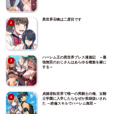
異世界召喚は二度目です
2
ハーレム王の異世界プレス漫遊記 ～最
3
強無双のおじさんはあらゆる種族を嫁に
する～
貞操逆転世界で唯一の男騎士の俺、女騎
4
士学園に入学したらなぜか英雄扱いされ
た ～絶倫スキルでハーレム無双～