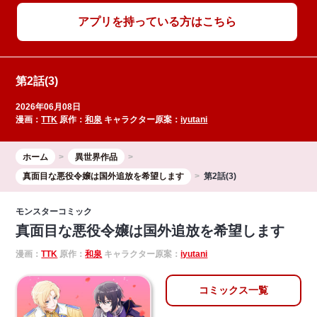
アプリを持っている方はこちら
第2話(3)
2026年06月08日
漫画：
TTK
原作：
和泉
キャラクター原案：
iyutani
ホーム
異世界作品
真面目な悪役令嬢は国外追放を希望します
第2話(3)
モンスターコミック
真面目な悪役令嬢は国外追放を希望します
漫画：
TTK
原作：
和泉
キャラクター原案：
iyutani
コミックス一覧