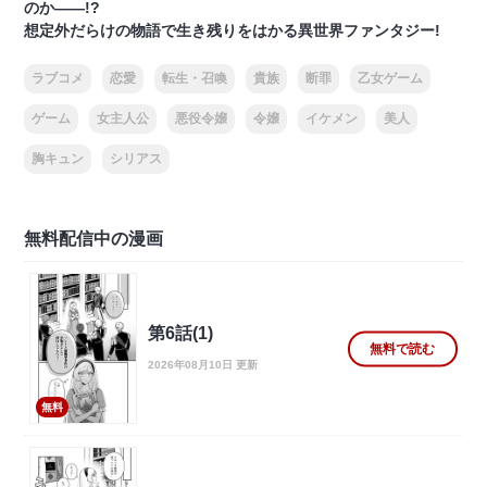
のか――!?
想定外だらけの物語で生き残りをはかる異世界ファンタジー!
ラブコメ
恋愛
転生・召喚
貴族
断罪
乙女ゲーム
ゲーム
女主人公
悪役令嬢
令嬢
イケメン
美人
胸キュン
シリアス
無料配信中の漫画
第6話(1)
無料で読む
2026年08月10日 更新
無料