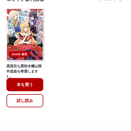
26/4/8 発売
真面目な悪役令嬢は国
外追放を希望します
1…
本を買う
試し読み