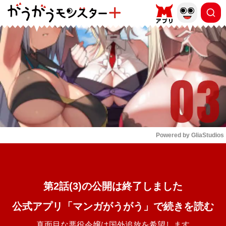
もっと読む
arrow_forward_ios
Powered by 
GliaStudios
Mute
第2話(3)の公開は終了しました
公式アプリ「マンガがうがう」で続きを読む
真面目な悪役令嬢は国外追放を希望します