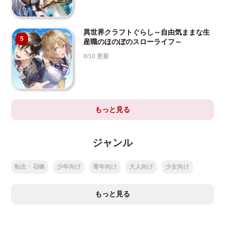
異世界クラフトぐらし～自由気ままな生
5
産職のほのぼのスローライフ～
8/10 更新
もっと見る
ジャンル
転生・召喚
少年向け
青年向け
大人向け
少女向け
もっと見る