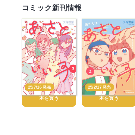
コミック新刊情報
南さんはあざといい子 3
南さんはあざといい子 2
完
25/7/16 発売
25/2/17 発売
本を買う
本を買う