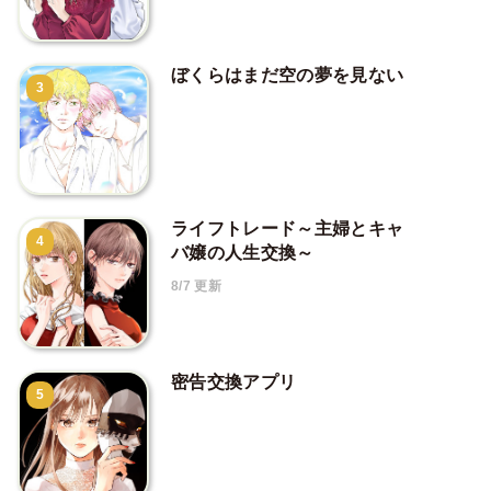
ぼくらはまだ空の夢を見ない
3
ライフトレード～主婦とキャ
4
バ嬢の人生交換～
8/7 更新
密告交換アプリ
5