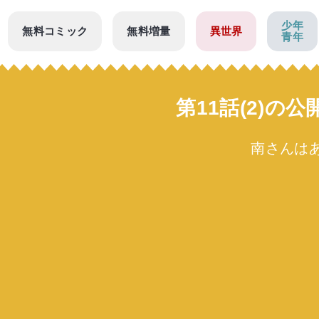
少年
無料コミック
無料増量
異世界
青年
第11話(2)の
南さんは