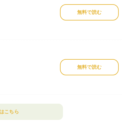
無料で読む
無料で読む
はこちら