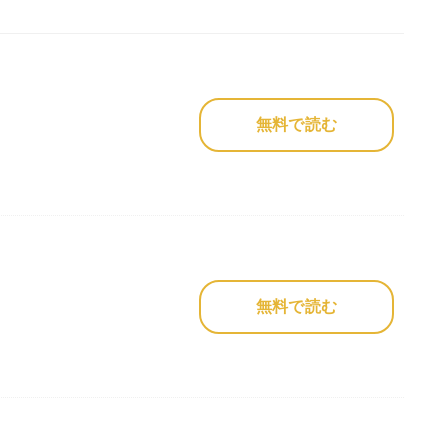
無料で読む
無料で読む