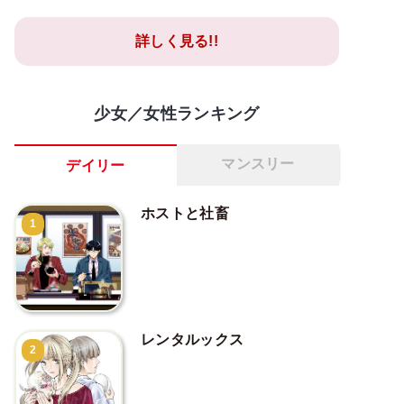
詳しく見る!!
少女／女性ランキング
マンスリー
デイリー
ホストと社畜
1
レンタルックス
2