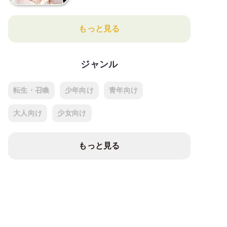
もっと見る
ジャンル
転生・召喚
少年向け
青年向け
大人向け
少女向け
もっと見る