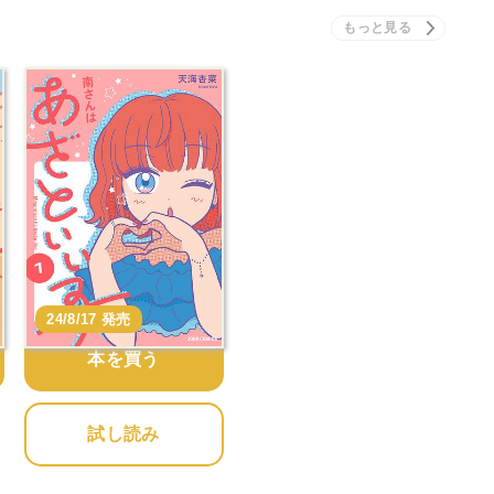
南さんはあざといい子 1
24/8/17 発売
本を買う
試し読み