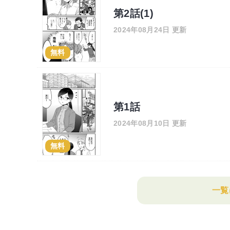
第2話(1)
2024年08月24日 更新
無料
第1話
2024年08月10日 更新
無料
一覧