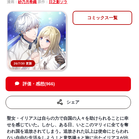
漫画：
紗乃月希織
原作：
日之影ソラ
コミックス一覧
26/7/30 更新
評価・感想(966)
シェア
聖女・イリアスは自らの力で自国の人々を助けられることに幸
せを感じていた。しかし、ある日、いとこのマリィに全てを奪
われ国を追放されてしまう。追放された以上は使命にとらわれ
ない自由な生活をしよう！と意気揚々と旅に出たイリアスが出