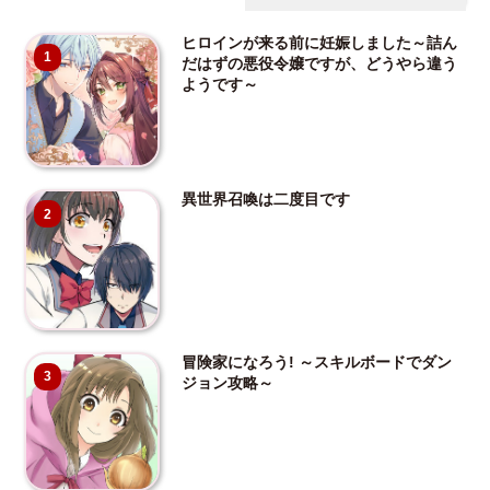
ヒロインが来る前に妊娠しました～詰ん
1
だはずの悪役令嬢ですが、どうやら違う
ようです～
異世界召喚は二度目です
2
冒険家になろう! ～スキルボードでダン
3
ジョン攻略～