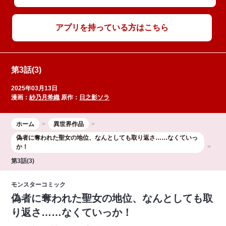
アプリを持っている方はこちら
第3話(3)
2025年03月13日
漫画：
紗乃月希織
原作：
日之影ソラ
ホーム
異世界作品
偽者に奪われた聖女の地位、なんとしても取り返さ……なくていっ
か！
第3話(3)
モンスターコミック
偽者に奪われた聖女の地位、なんとしても取
り返さ……なくていっか！