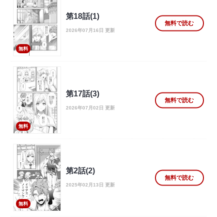
第18話(1)
無料で読む
2026年07月16日 更新
無料
第17話(3)
無料で読む
2026年07月02日 更新
無料
第2話(2)
無料で読む
2025年02月13日 更新
無料