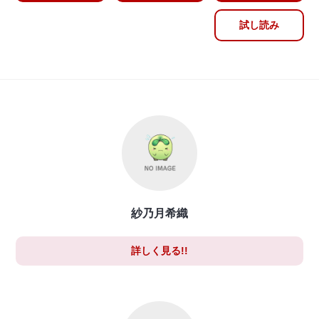
試し読み
紗乃月希織
詳しく見る!!