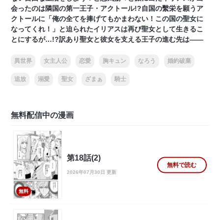
会ったのは隣国の第一王子・アクトール!?自国の繫栄を願うア
クトールに「俺の全てを捧げてもかまわない！この国の聖女に
なってくれ！」と迫られたイリアスは再び聖女として生きるこ
とにするが…!?訳あり聖女と彼女を支える王子の進む先は――
異世界
女主人公
恋愛
胸キュン
なろう
婚約破棄
追放
溺愛
聖女
ざまぁ
騎士
無料配信中の漫画
第18話(2)
無料で読む
2026年07月30日 更新
無料