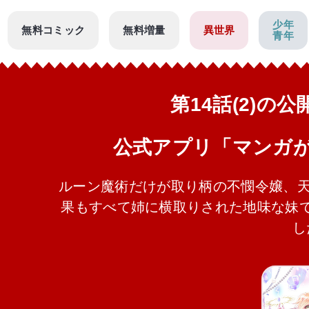
少年
無料コミック
無料増量
異世界
青年
第14話(2)の
公式アプリ「マンガ
ルーン魔術だけが取り柄の不憫令嬢、天
果もすべて姉に横取りされた地味な妹
し