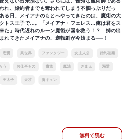
使えない出来損ない。さらには、優秀な魔術師である
われ、婚約者までも奪われてしまう不憫っぷりだっ
ある日、メイアナのもとへやってきたのは、魔術の大
クトス王子で…。「メイアナ・フェレス…俺は君をス
来た」時代遅れのルーン魔術が国を救う！？ 姉の出
まれてきたメイアナの、逆転劇が今始まる──！
恋愛
異世界
ファンタジー
女主人公
婚約破棄
ろう
お仕事もの
貴族
魔法
ざまぁ
溺愛
王太子
天才
胸キュン
無料で読む