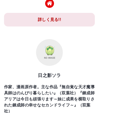
詳しく見る!!
日之影ソラ
作家、漫画原作者。主な作品『無自覚な天才魔導
具師はのんびり暮らしたい』（双葉社）『錬成師
アリアは今日も頑張ります～妹に成果を横取りさ
れた錬成師の幸せなセカンドライフ～』（双葉
社）