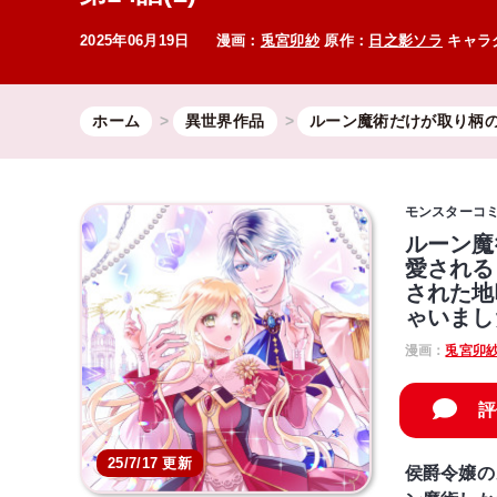
2025年06月19日
漫画：
兎宮卯紗
原作：
日之影ソラ
キャラ
ホーム
異世界作品
ルーン魔術だけが取り柄
モンスターコ
ルーン魔
愛される
された地
ゃいまし
漫画：
兎宮卯
評
25/7/17 更新
侯爵令嬢の