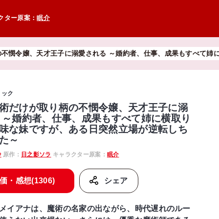
クター原案：
眠介
の不憫令嬢、天才王子に溺愛される ～婚約者、仕事、成果もすべて姉
ミック
術だけが取り柄の不憫令嬢、天才王子に溺
 ～婚約者、仕事、成果もすべて姉に横取り
味な妹ですが、ある日突然立場が逆転しち
た～
紗
原作：
日之影ソラ
キャラクター原案：
眠介
価・感想(1306)
シェア
メイアナは、魔術の名家の出ながら、時代遅れのルー