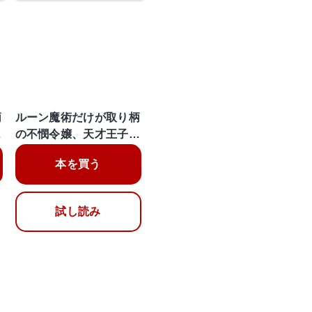
柄
ルーン魔術だけが取り柄
…
の不憫令嬢、天才王子…
本を買う
試し読み