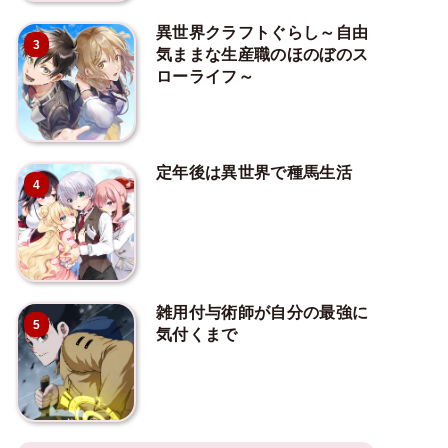
異世界クラフトぐらし～自由
3
気ままな生産職のほのぼのス
ローライフ～
定年後は異世界で種馬生活
4
雑用付与術師が自分の最強に
5
気付くまで