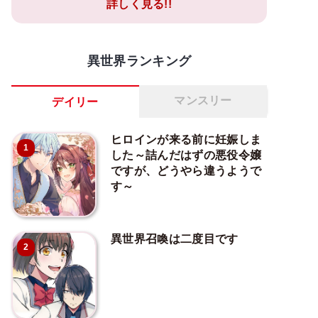
詳しく見る!!
異世界ランキング
マンスリー
デイリー
ヒロインが来る前に妊娠しま
1
した～詰んだはずの悪役令嬢
ですが、どうやら違うようで
す～
異世界召喚は二度目です
2