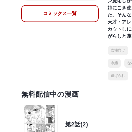
ン魔術しか
姉にこき使
コミックス一覧
た。そんな
天才・アレ
カウトしに
がらしと蔑
女性向け
令嬢
な
虐げられ
無料配信中の漫画
第2話(2)