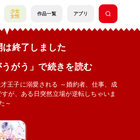
少女
作品一覧
アプリ
女性
公開は終了しました
がうがう」で続きを読む
才王子に溺愛される ～婚約者、仕事、成
ですが、ある日突然立場が逆転しちゃいま
た～