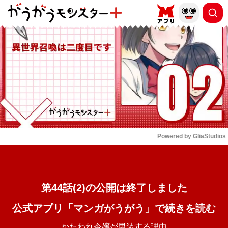
もっと読む
arrow_forward_ios
Powered by 
GliaStudios
Mute
第44話(2)の公開は終了しました
公式アプリ「マンガがうがう」で続きを読む
かたわれ令嬢が男装する理由