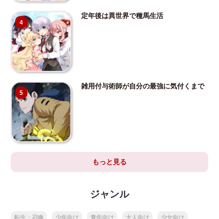
定年後は異世界で種馬生活
4
雑用付与術師が自分の最強に気付くまで
5
もっと見る
ジャンル
転生・召喚
少年向け
青年向け
大人向け
少女向け