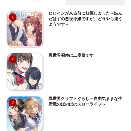
ヒロインが来る前に妊娠しました～詰ん
1
だはずの悪役令嬢ですが、どうやら違う
ようです～
異世界召喚は二度目です
2
異世界クラフトぐらし～自由気ままな生
3
産職のほのぼのスローライフ～