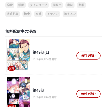
恋愛
学園
タイムリープ
同級生
魔法
断罪
政略結婚
騎士
令嬢
イケメン
胸キュン
無料配信中の漫画
第49話(1)
無料で読む
2026年08月04日 更新
無料
第48話
無料で読む
2026年07月28日 更新
無料