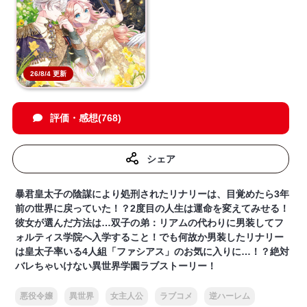
26/8/4 更新
評価・感想(768)
シェア
暴君皇太子の陰謀により処刑されたリナリーは、目覚めたら3年
前の世界に戻っていた！？2度目の人生は運命を変えてみせる！
彼女が選んだ方法は…双子の弟：リアムの代わりに男装してフ
ォルティス学院へ入学すること！でも何故か男装したリナリー
は皇太子率いる4人組「ファシアス」のお気に入りに…！？絶対
バレちゃいけない異世界学園ラブストーリー！
悪役令嬢
異世界
女主人公
ラブコメ
逆ハーレム