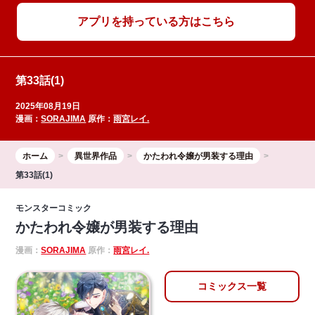
アプリを持っている方はこちら
第33話(1)
2025年08月19日
漫画：
SORAJIMA
原作：
雨宮レイ.
ホーム
異世界作品
かたわれ令嬢が男装する理由
第33話(1)
モンスターコミック
かたわれ令嬢が男装する理由
漫画：
SORAJIMA
原作：
雨宮レイ.
コミックス一覧