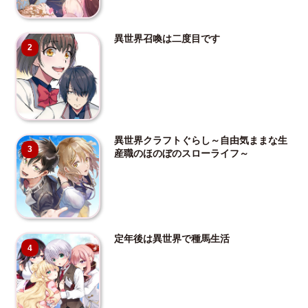
異世界召喚は二度目です
2
異世界クラフトぐらし～自由気ままな生
3
産職のほのぼのスローライフ～
定年後は異世界で種馬生活
4