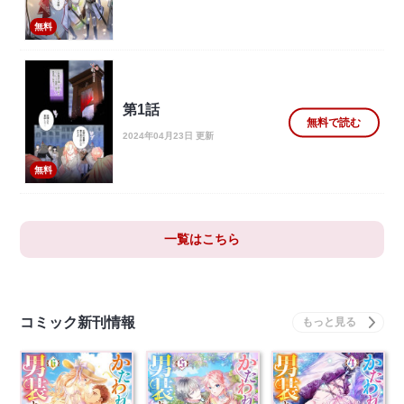
無料
第1話
無料で読む
2024年04月23日 更新
無料
一覧はこちら
コミック新刊情報
かたわれ令嬢が男装す
かたわれ令嬢が男装す
かたわれ令嬢が男装す