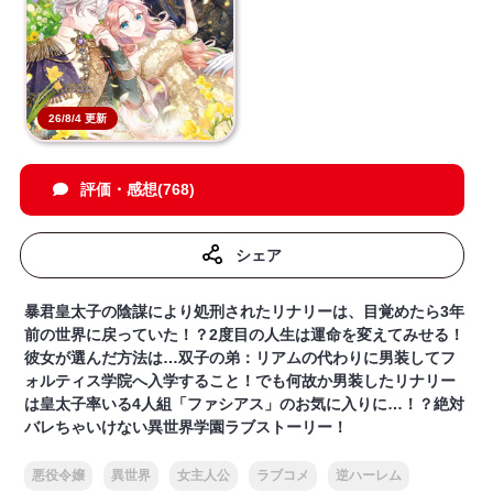
26/8/4 更新
評価・感想(768)
シェア
暴君皇太子の陰謀により処刑されたリナリーは、目覚めたら3年
前の世界に戻っていた！？2度目の人生は運命を変えてみせる！
彼女が選んだ方法は…双子の弟：リアムの代わりに男装してフ
ォルティス学院へ入学すること！でも何故か男装したリナリー
は皇太子率いる4人組「ファシアス」のお気に入りに…！？絶対
バレちゃいけない異世界学園ラブストーリー！
悪役令嬢
異世界
女主人公
ラブコメ
逆ハーレム