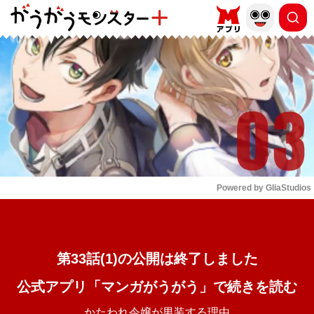
もっと読む
arrow_forward_ios
Powered by 
GliaStudios
Mute
第33話(1)の公開は終了しました
公式アプリ「マンガがうがう」で続きを読む
かたわれ令嬢が男装する理由