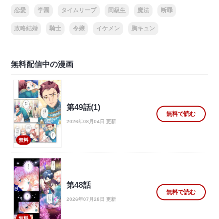
恋愛
学園
タイムリープ
同級生
魔法
断罪
政略結婚
騎士
令嬢
イケメン
胸キュン
無料配信中の漫画
第49話(1)
無料で読む
2026年08月04日 更新
無料
第48話
無料で読む
2026年07月28日 更新
無料