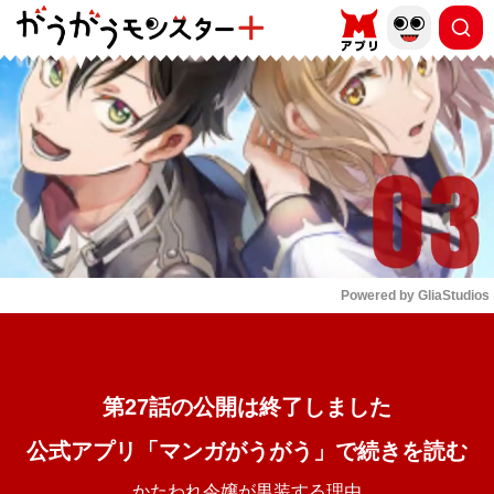
もっと読む
arrow_forward_ios
Powered by 
GliaStudios
Mute
第27話の公開は終了しました
公式アプリ「マンガがうがう」で続きを読む
かたわれ令嬢が男装する理由