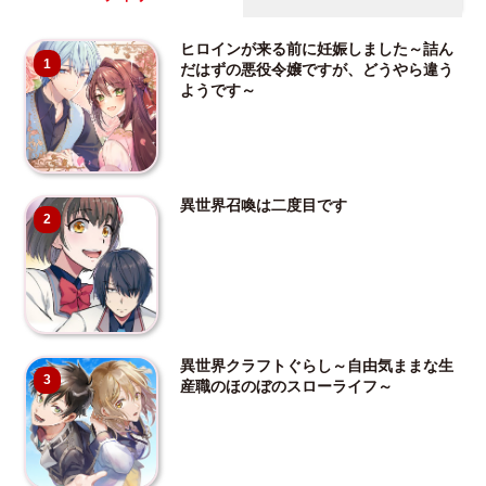
ヒロインが来る前に妊娠しました～詰ん
1
だはずの悪役令嬢ですが、どうやら違う
ようです～
異世界召喚は二度目です
2
異世界クラフトぐらし～自由気ままな生
3
産職のほのぼのスローライフ～