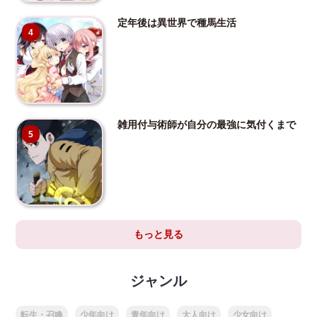
定年後は異世界で種馬生活
4
雑用付与術師が自分の最強に気付くまで
5
もっと見る
ジャンル
転生・召喚
少年向け
青年向け
大人向け
少女向け