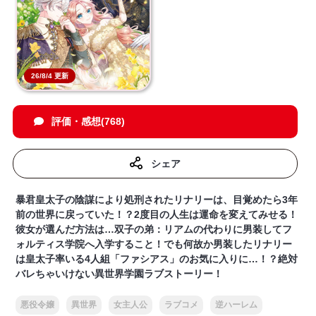
26/8/4 更新
評価・感想(768)
シェア
暴君皇太子の陰謀により処刑されたリナリーは、目覚めたら3年
前の世界に戻っていた！？2度目の人生は運命を変えてみせる！
彼女が選んだ方法は…双子の弟：リアムの代わりに男装してフ
ォルティス学院へ入学すること！でも何故か男装したリナリー
は皇太子率いる4人組「ファシアス」のお気に入りに…！？絶対
バレちゃいけない異世界学園ラブストーリー！
悪役令嬢
異世界
女主人公
ラブコメ
逆ハーレム