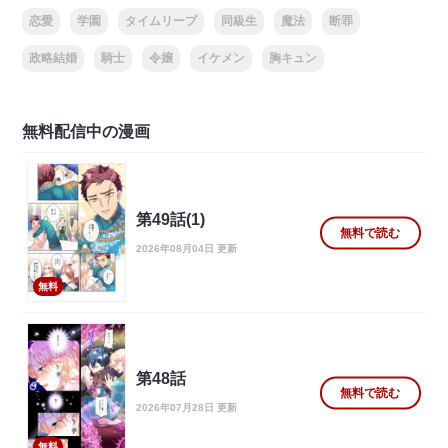
恋愛
学園
タイムリープ
同級生
魔法
断罪
政略結婚
騎士
令嬢
イケメン
胸キュン
無料配信中の漫画
第49話(1)
無料で読む
2026年08月04日 更新
無料
第48話
無料で読む
2026年07月28日 更新
無料