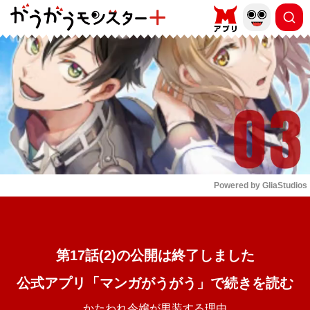
もっと読む
arrow_forward_ios
Powered by 
GliaStudios
Mute
第17話(2)の公開は終了しました
公式アプリ「マンガがうがう」で続きを読む
かたわれ令嬢が男装する理由