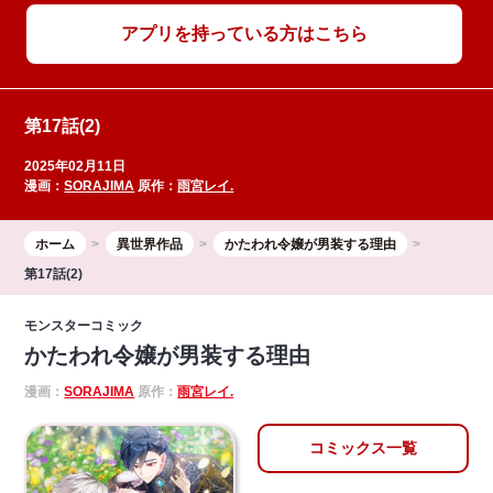
アプリを持っている方はこちら
第17話(2)
2025年02月11日
漫画：
SORAJIMA
原作：
雨宮レイ.
ホーム
異世界作品
かたわれ令嬢が男装する理由
第17話(2)
モンスターコミック
かたわれ令嬢が男装する理由
漫画：
SORAJIMA
原作：
雨宮レイ.
コミックス一覧