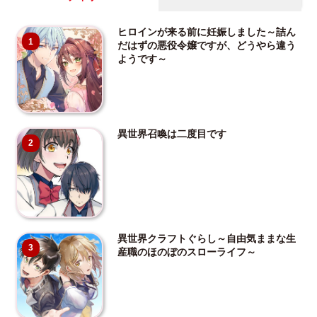
ヒロインが来る前に妊娠しました～詰ん
1
だはずの悪役令嬢ですが、どうやら違う
ようです～
異世界召喚は二度目です
2
異世界クラフトぐらし～自由気ままな生
3
産職のほのぼのスローライフ～