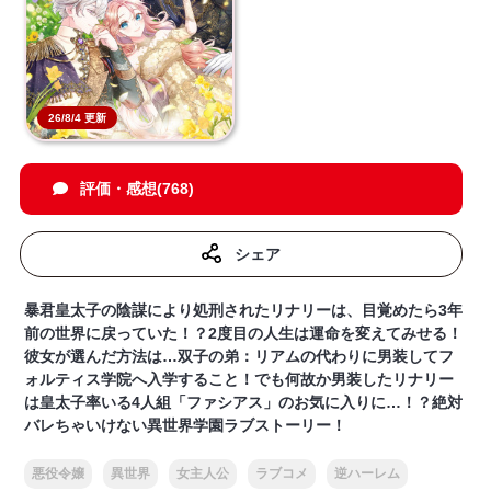
26/8/4 更新
評価・感想(768)
シェア
暴君皇太子の陰謀により処刑されたリナリーは、目覚めたら3年
前の世界に戻っていた！？2度目の人生は運命を変えてみせる！
彼女が選んだ方法は…双子の弟：リアムの代わりに男装してフ
ォルティス学院へ入学すること！でも何故か男装したリナリー
は皇太子率いる4人組「ファシアス」のお気に入りに…！？絶対
バレちゃいけない異世界学園ラブストーリー！
悪役令嬢
異世界
女主人公
ラブコメ
逆ハーレム