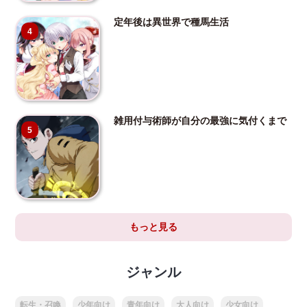
定年後は異世界で種馬生活
4
雑用付与術師が自分の最強に気付くまで
5
もっと見る
ジャンル
転生・召喚
少年向け
青年向け
大人向け
少女向け