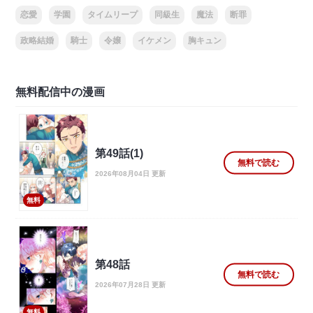
恋愛
学園
タイムリープ
同級生
魔法
断罪
政略結婚
騎士
令嬢
イケメン
胸キュン
無料配信中の漫画
第49話(1)
無料で読む
2026年08月04日 更新
無料
第48話
無料で読む
2026年07月28日 更新
無料