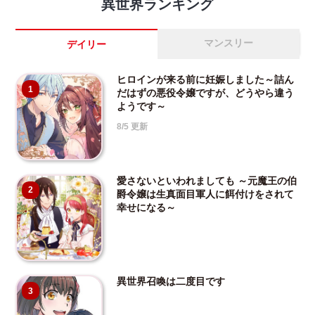
異世界ランキング
マンスリー
デイリー
ヒロインが来る前に妊娠しました～詰ん
1
だはずの悪役令嬢ですが、どうやら違う
ようです～
8/5 更新
愛さないといわれましても ～元魔王の伯
2
爵令嬢は生真面目軍人に餌付けをされて
幸せになる～
異世界召喚は二度目です
3