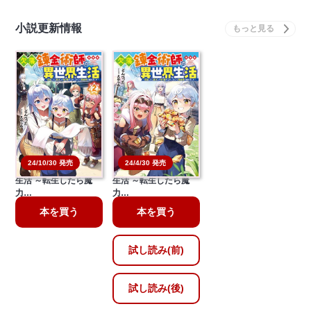
小説更新情報
24/10/30 発売
24/4/30 発売
欠落錬金術師の異世界
欠落錬金術師の異世界
生活 ～転生したら魔
生活 ～転生したら魔
力…
力…
本を買う
本を買う
試し読み(前)
試し読み(後)