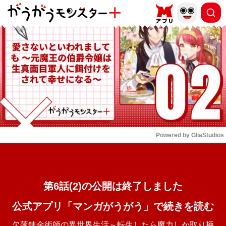
もっと読む
arrow_forward_ios
Powered by 
GliaStudios
Mute
第6話(2)の公開は終了しました
公式アプリ「マンガがうがう」で続きを読む
欠落錬金術師の異世界生活～転生したら魔力しか取り柄