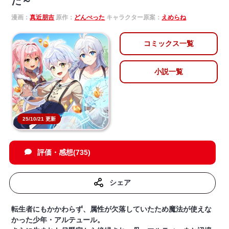
た～
漫画：
真近朋吉
原作：
どんぺった
キャラクター原案：
えめらね
コミックス一覧
小説一覧
25/10/21 更新
評価・感想(735)
シェア
転生者にもかかわらず、属性が欠落していたため魔法が使えな
かった少年・アルテュール。