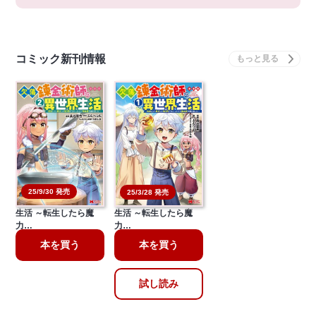
コミック新刊情報
25/9/30 発売
25/3/28 発売
欠落錬金術師の異世界
欠落錬金術師の異世界
生活 ～転生したら魔
生活 ～転生したら魔
力…
力…
本を買う
本を買う
試し読み