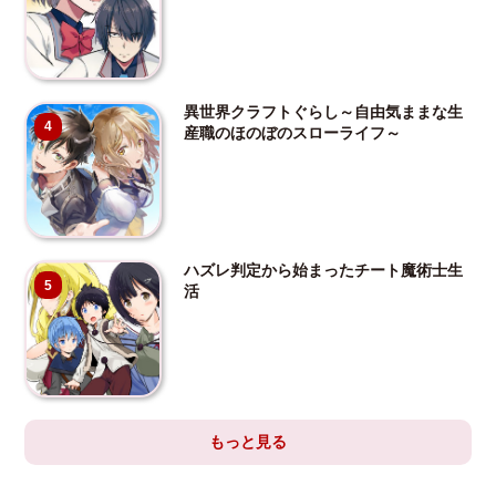
異世界クラフトぐらし～自由気ままな生
4
産職のほのぼのスローライフ～
ハズレ判定から始まったチート魔術士生
5
活
もっと見る