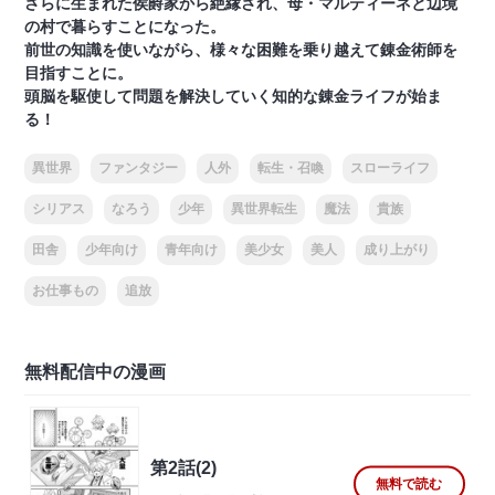
さらに生まれた侯爵家から絶縁され、母・マルティーネと辺境
の村で暮らすことになった。
前世の知識を使いながら、様々な困難を乗り越えて錬金術師を
目指すことに。
頭脳を駆使して問題を解決していく知的な錬金ライフが始ま
る！
異世界
ファンタジー
人外
転生・召喚
スローライフ
シリアス
なろう
少年
異世界転生
魔法
貴族
田舎
少年向け
青年向け
美少女
美人
成り上がり
お仕事もの
追放
無料配信中の漫画
第2話(2)
無料で読む