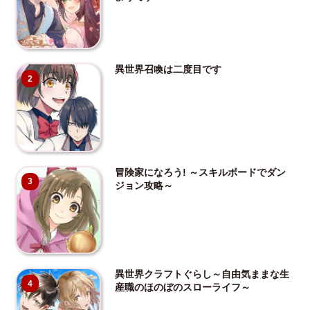
異世界召喚は二度目です
2
冒険家になろう! ～スキルボードでダン
3
ジョン攻略～
異世界クラフトぐらし～自由気ままな生
4
産職のほのぼのスローライフ～