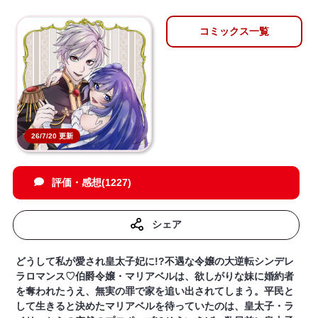
コミックス一覧
26/7/20 更新
評価・感想(1227)
シェア
どうして私が愛され皇太子妃に!?不遇な令嬢の大逆転シンデレ
ラロマンス♡伯爵令嬢・マリアベルは、欲しがりな妹に婚約者
を奪われたうえ、無実の罪で家を追い出されてしまう。平民と
して生きると決めたマリアベルを待っていたのは、皇太子・ラ