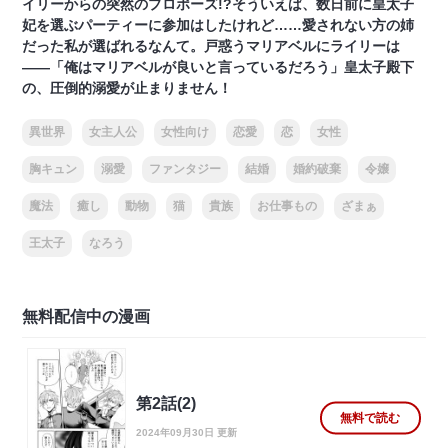
イリーからの突然のプロポーズ!?そういえば、数日前に皇太子
妃を選ぶパーティーに参加はしたけれど……愛されない方の姉
だった私が選ばれるなんて。戸惑うマリアベルにライリーは
――「俺はマリアベルが良いと言っているだろう」皇太子殿下
の、圧倒的溺愛が止まりません！
異世界
女主人公
女性向け
恋愛
恋
女性
胸キュン
溺愛
ファンタジー
結婚
婚約破棄
令嬢
魔法
癒し
動物
猫
貴族
お仕事もの
ざまぁ
王太子
なろう
無料配信中の漫画
第2話(2)
無料で読む
2024年09月30日 更新