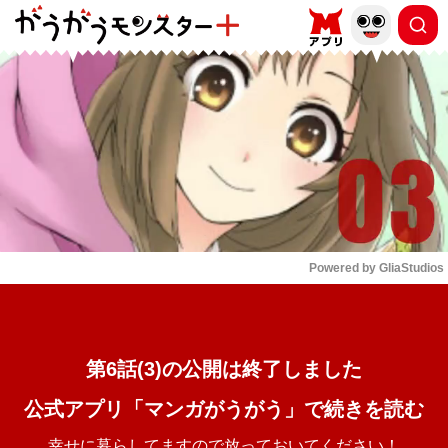
もっと読む
arrow_forward_ios
Powered by 
GliaStudios
Mute
第6話(3)の公開は終了しました
公式アプリ「マンガがうがう」で続きを読む
幸せに暮らしてますので放っておいてください！