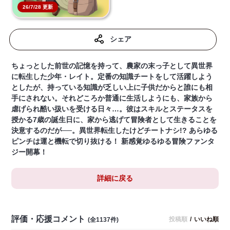
26/7/28 更新
シェア
ちょっとした前世の記憶を持って、農家の末っ子として異世界
に転生した少年・レイト。定番の知識チートをして活躍しよう
としたが、持っている知識が乏しい上に子供だからと誰にも相
手にされない。それどころか普通に生活しようにも、家族から
虐げられ酷い扱いを受ける日々…。彼はスキルとステータスを
授かる7歳の誕生日に、家から逃げて冒険者として生きることを
決意するのだが──。異世界転生したけどチートナシ!? あらゆる
ピンチは運と機転で切り抜ける！ 新感覚ゆるゆる冒険ファンタ
ジー開幕！
詳細に戻る
評価・応援コメント
投稿順
/
いいね順
(全1137件)