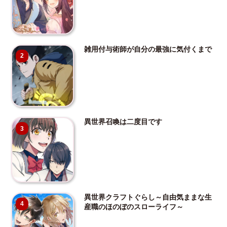
雑用付与術師が自分の最強に気付くまで
2
異世界召喚は二度目です
3
異世界クラフトぐらし～自由気ままな生
4
産職のほのぼのスローライフ～