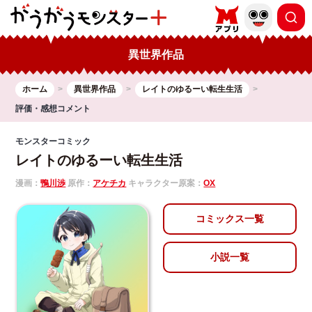
異世界作品
ホーム
異世界作品
レイトのゆるーい転生生活
評価・感想コメント
モンスターコミック
レイトのゆるーい転生生活
漫画：
鴨川渉
原作：
アケチカ
キャラクター原案：
OX
コミックス一覧
小説一覧