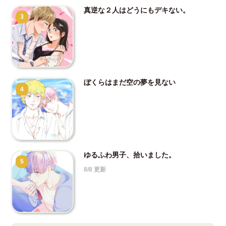
真逆な２人はどうにもデキない。
3
ぼくらはまだ空の夢を見ない
4
ゆるふわ男子、拾いました。
5
8/8 更新