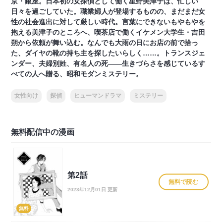
京・銀座。日本初の女探偵として働く星野美津子は、忙しい
日々を過ごしていた。職業婦人が登場するものの、まだまだ女
性の社会進出に対して厳しい時代。言葉にできないもやもやを
抱える美津子のところへ、喫茶店で働くイケメン大学生・吉田
朔から依頼が舞い込む。なんでも大雨の日にお店の前で拾っ
た、ダイヤの靴の持ち主を探したいらしく……。トランスジェ
ンダー、夫婦別姓、有名人の死――生きづらさを感じているす
べての人へ贈る、昭和モダンミステリー。
女性向け
探偵
ヒューマンドラマ
ミステリー
無料配信中の漫画
第2話
無料で読む
2023年12月01日 更新
無料