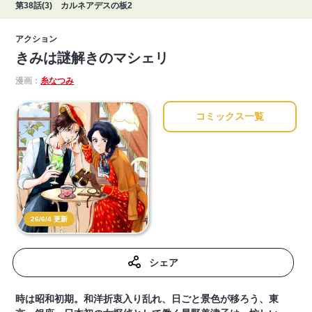
第38話(3) カルネアデスの板2
アクション
きみは謎解きのマシェリ
漫画：
糸なつみ
コミックス一覧
26/6/4 更新
シェア
時は昭和初期。和洋折衷入り乱れ、日ごと景色が移ろう、東