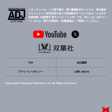
ＡＢＪマークは、この電子書店・電子書籍配信サービスが、著作権者
からコンテンツ使用許諾を得た正規版配信サービスであることを示す
登録商標（登録番号 第６０９１７１３号）です。詳しくは［ABJマー
ク］または［電子出版制作・流通協議会］で検索してください。
TOP
会社概要
プライバシーポリシー
お問い合わせ
Copyright© Futabasha Publishers Ltd. All Rights Reserved