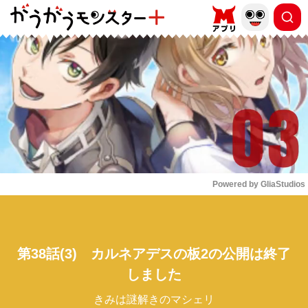
もっと読む
arrow_forward_ios
Powered by 
GliaStudios
Mute
第38話(3) カルネアデスの板2の公開は終了
しました
きみは謎解きのマシェリ