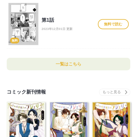
第1話
無料で読む
2023年12月01日 更新
無料
一覧はこちら
コミック新刊情報
きみは謎解きのマシェ
きみは謎解きのマシェ
きみは謎解きのマシェ
リ 9 完
リ 8
リ 7
本を買う
本を買う
本を買う