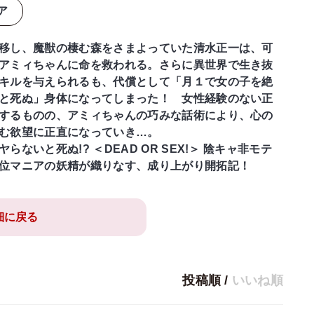
ア
移し、魔獣の棲む森をさまよっていた清水正一は、可
アミィちゃんに命を救われる。さらに異世界で生き抜
キルを与えられるも、代償として「月１で女の子を絶
と死ぬ」身体になってしまった！ 女性経験のない正
するものの、アミィちゃんの巧みな話術により、心の
む欲望に正直になっていき…。
らないと死ぬ!? ＜DEAD OR SEX!＞ 陰キャ非モテ
位マニアの妖精が織りなす、成り上がり開拓記！
細に戻る
投稿順
/
いいね順