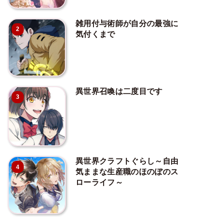
雑用付与術師が自分の最強に
2
気付くまで
異世界召喚は二度目です
3
異世界クラフトぐらし～自由
4
気ままな生産職のほのぼのス
ローライフ～