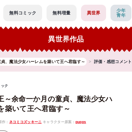
少年
無料コミック
無料増量
異世界
青年
異世界作品
童貞、魔法少女ハーレムを築いて王へ君臨す～
評価・感想コメント
ミック
王～余命一か月の童貞、魔法少女ハ
を築いて王へ君臨す～
原作：
ネコミコズッキーニ
キャラクター原案：
pupps