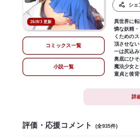
シェ
異世界に転
26/8/3 更新
憐な妖精・
くためのス
頂させない
コミックス一覧
一は尻込み
奥底にひそ
魔法少女とヤ
小説一覧
童貞と後背
詳
評価・応援コメント
(全935件)