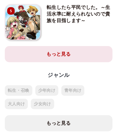
転生したら平民でした。～生
5
活水準に耐えられないので貴
族を目指します～
もっと見る
ジャンル
転生・召喚
少年向け
青年向け
大人向け
少女向け
もっと見る