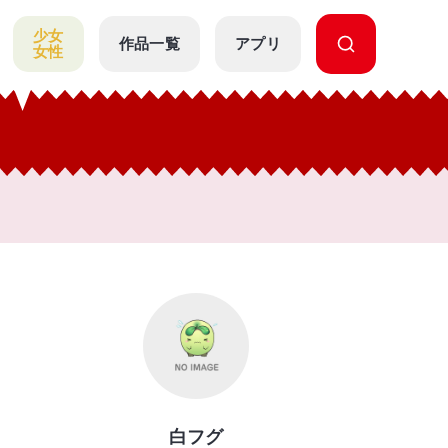
少女
作品一覧
アプリ
女性
白フグ