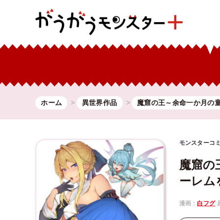
ホーム
異世界作品
魔窟の王～余命一か月の
モンスターコ
魔窟の
ーレム
漫画：
白フグ