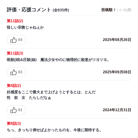
評価・応援コメント
投稿順
/
いいね順
(全935件)
第11話(2)
怪しい宗教じゃねぇか
84
2025年08月26日
第11話(3)
呪殺(姉)&圧殺(妹) 魔法少女やのに物理的に殺意がツヨツヨ。
83
2025年09月08日
第4話(2)
好感度をここで最大まで上げようとするとは、とんだ
性 欲 女 たらしだなぁ
81
2024年12月31日
第9話(3)
ちっ、きっちり倒せばよかったものを、今後に期待する。