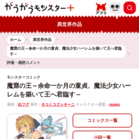
異世界作品
ホーム
異世界作品
魔窟の王～余命一か月の童貞、魔法少女ハーレムを築いて王へ君臨
す～
評価・感想コメント
モンスターコミック
魔窟の王～余命一か月の童貞、魔法少女ハー
レムを築いて王へ君臨す～
漫画：
白フグ
原作：
ネコミコズッキーニ
キャラクター原案：
pupps
コミックス一覧
小説一覧