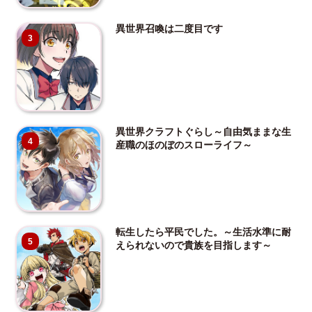
異世界召喚は二度目です
3
異世界クラフトぐらし～自由気ままな生
4
産職のほのぼのスローライフ～
転生したら平民でした。～生活水準に耐
5
えられないので貴族を目指します～