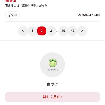
第6話(2)
言えるのは「店長ヤリ手」だった
68
2025年03月24日
<
1
2
3
...
46
47
>
白フグ
詳しく見る!!