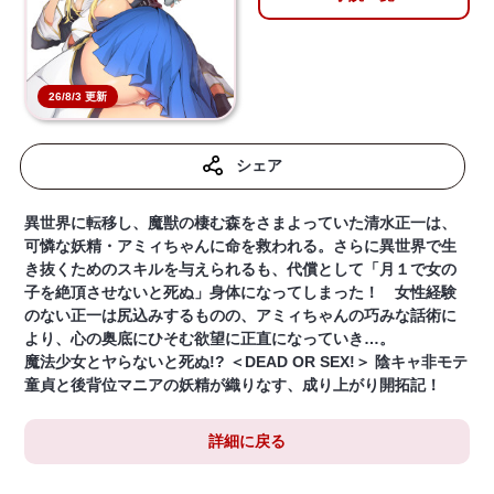
26/8/3 更新
シェア
異世界に転移し、魔獣の棲む森をさまよっていた清水正一は、
可憐な妖精・アミィちゃんに命を救われる。さらに異世界で生
き抜くためのスキルを与えられるも、代償として「月１で女の
子を絶頂させないと死ぬ」身体になってしまった！ 女性経験
のない正一は尻込みするものの、アミィちゃんの巧みな話術に
より、心の奥底にひそむ欲望に正直になっていき…。
魔法少女とヤらないと死ぬ!? ＜DEAD OR SEX!＞ 陰キャ非モテ
童貞と後背位マニアの妖精が織りなす、成り上がり開拓記！
詳細に戻る