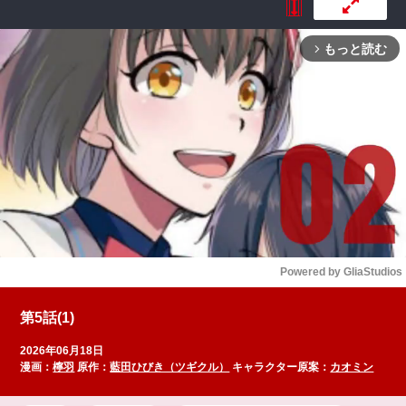
もっと読む
arrow_forward_ios
Powered by 
GliaStudios
Mute
第5話(1)
2026年06月18日
漫画：
檸羽
原作：
藍田ひびき（ツギクル）
キャラクター原案：
カオミン