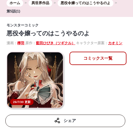
ホーム
異世界作品
悪役令嬢ってのはこうやるのよ
第5話(1)
モンスターコミック
悪役令嬢ってのはこうやるのよ
漫画：
檸羽
原作：
藍田ひびき（ツギクル）
キャラクター原案：
カオミン
コミックス一覧
26/7/30 更新
シェア