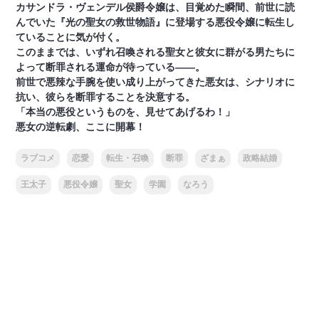
カサンドラ・ヴェンデル侯爵令嬢は、目覚めた瞬間、前世に読
んでいた『光の聖女の救世物語』に登場する悪役令嬢に転生し
ていることに気が付く。
このままでは、いずれ召喚される聖女と彼女に群がる男たちに
よって断罪される運命が待っている――。
前世で悪辣な手腕を使い成り上がってきた悪女は、シナリオに
抗い、彼らを断罪することを決意する。
「本当の悪役というものを、見せてあげるわ！」
悪女の逆転劇、ここに開幕！
ラブコメ
恋愛
転生・召喚
断罪
ざまぁ
政略結婚
王太子
悪役令嬢
聖女
学園
なろう