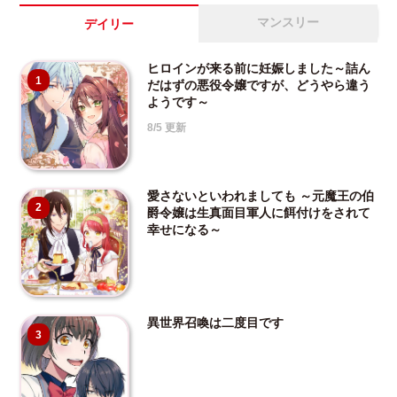
マンスリー
デイリー
ヒロインが来る前に妊娠しました～詰ん
1
だはずの悪役令嬢ですが、どうやら違う
ようです～
8/5 更新
愛さないといわれましても ～元魔王の伯
2
爵令嬢は生真面目軍人に餌付けをされて
幸せになる～
異世界召喚は二度目です
3