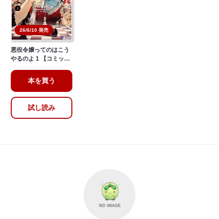
26/6/10 発売
悪役令嬢ってのはこう
やるのよ 1 【コミッ…
本を買う
試し読み