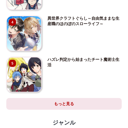
異世界クラフトぐらし～自由気ままな生
4
産職のほのぼのスローライフ～
ハズレ判定から始まったチート魔術士生
5
活
もっと見る
ジャンル