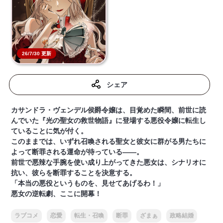
26/7/30 更新
シェア
カサンドラ・ヴェンデル侯爵令嬢は、目覚めた瞬間、前世に読
んでいた『光の聖女の救世物語』に登場する悪役令嬢に転生し
ていることに気が付く。
このままでは、いずれ召喚される聖女と彼女に群がる男たちに
よって断罪される運命が待っている――。
前世で悪辣な手腕を使い成り上がってきた悪女は、シナリオに
抗い、彼らを断罪することを決意する。
「本当の悪役というものを、見せてあげるわ！」
悪女の逆転劇、ここに開幕！
ラブコメ
恋愛
転生・召喚
断罪
ざまぁ
政略結婚