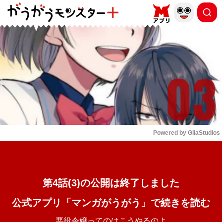
もっと読む
arrow_forward_ios
Powered by 
GliaStudios
Mute
第4話(3)の公開は終了しました
公式アプリ「マンガがうがう」で続きを読む
悪役令嬢ってのはこうやるのよ