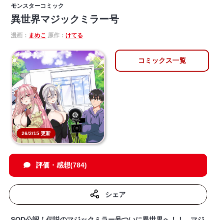
モンスターコミック
異世界マジックミラー号
漫画：
まめこ
原作：
けてる
コミックス一覧
26/2/15 更新
評価・感想(784)
シェア
SOD公認！伝説のマジックミラー号ついに異世界へ！！ マジ