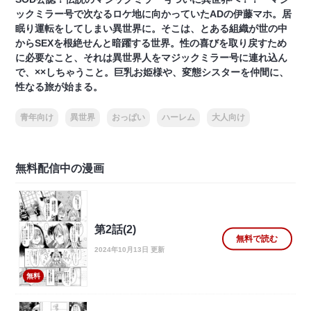
ックミラー号で次なるロケ地に向かっていたADの伊藤マホ。居
眠り運転をしてしまい異世界に。そこは、とある組織が世の中
からSEXを根絶せんと暗躍する世界。性の喜びを取り戻すため
に必要なこと、それは異世界人をマジックミラー号に連れ込ん
で、××しちゃうこと。巨乳お姫様や、変態シスターを仲間に、
性なる旅が始まる。
青年向け
異世界
おっぱい
ハーレム
大人向け
無料配信中の漫画
第2話(2)
無料で読む
2024年10月13日 更新
無料