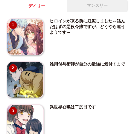
マンスリー
デイリー
ヒロインが来る前に妊娠しました～詰ん
1
だはずの悪役令嬢ですが、どうやら違う
ようです～
雑用付与術師が自分の最強に気付くまで
2
異世界召喚は二度目です
3