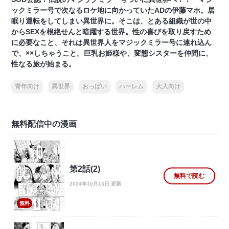
ックミラー号で次なるロケ地に向かっていたADの伊藤マホ。居
眠り運転をしてしまい異世界に。そこは、とある組織が世の中
からSEXを根絶せんと暗躍する世界。性の喜びを取り戻すため
に必要なこと、それは異世界人をマジックミラー号に連れ込ん
で、××しちゃうこと。巨乳お姫様や、変態シスターを仲間に、
性なる旅が始まる。
青年向け
異世界
おっぱい
ハーレム
大人向け
無料配信中の漫画
第2話(2)
無料で読む
2024年10月13日 更新
無料