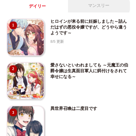
マンスリー
デイリー
ヒロインが来る前に妊娠しました～詰ん
1
だはずの悪役令嬢ですが、どうやら違う
ようです～
8/5 更新
愛さないといわれましても ～元魔王の伯
2
爵令嬢は生真面目軍人に餌付けをされて
幸せになる～
異世界召喚は二度目です
3