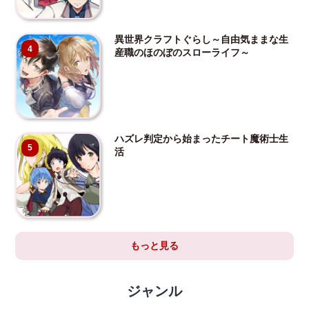
異世界クラフトぐらし～自由気ままな生
4
産職のほのぼのスローライフ～
ハズレ判定から始まったチート魔術士生
5
活
もっと見る
ジャンル