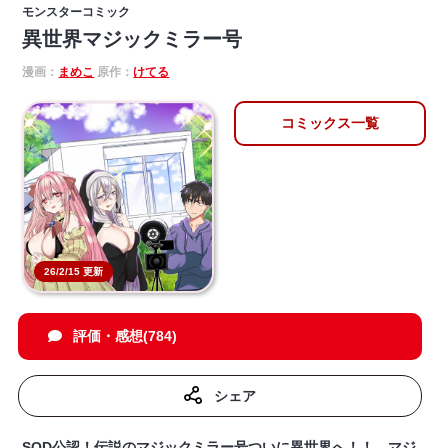
モンスターコミック
異世界マジックミラー号
漫画：
まめこ
原作：
けてる
コミックス一覧
26/2/15 更新
評価・感想(784)
シェア
SOD公認！伝説のマジックミラー号ついに異世界へ！！ マジ