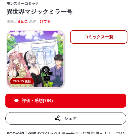
モンスターコミック
異世界マジックミラー号
漫画：
まめこ
原作：
けてる
コミックス一覧
26/2/15 更新
評価・感想(784)
シェア
SOD公認！伝説のマジックミラー号ついに異世界へ！！ マジ