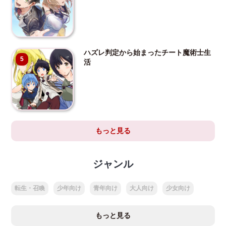
ハズレ判定から始まったチート魔術士生
5
活
もっと見る
ジャンル
転生・召喚
少年向け
青年向け
大人向け
少女向け
もっと見る