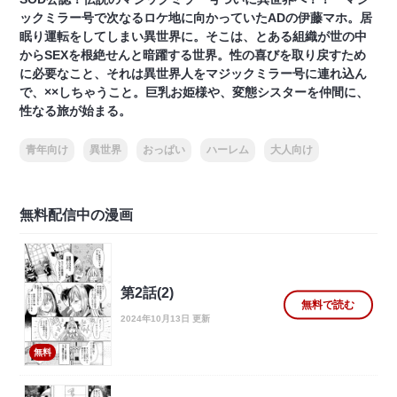
ックミラー号で次なるロケ地に向かっていたADの伊藤マホ。居
眠り運転をしてしまい異世界に。そこは、とある組織が世の中
からSEXを根絶せんと暗躍する世界。性の喜びを取り戻すため
に必要なこと、それは異世界人をマジックミラー号に連れ込ん
で、××しちゃうこと。巨乳お姫様や、変態シスターを仲間に、
性なる旅が始まる。
青年向け
異世界
おっぱい
ハーレム
大人向け
無料配信中の漫画
第2話(2)
無料で読む
2024年10月13日 更新
無料