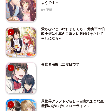
ようです～
8/5 更新
愛さないといわれましても ～元魔王の伯
2
爵令嬢は生真面目軍人に餌付けをされて
幸せになる～
異世界召喚は二度目です
3
異世界クラフトぐらし～自由気ままな生
4
産職のほのぼのスローライフ～