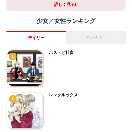
詳しく見る!!
少女／女性ランキング
マンスリー
デイリー
ホストと社畜
1
レンタルックス
2