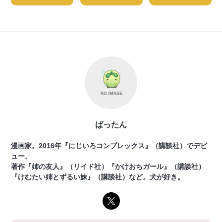
ばったん
漫画家。2016年『にじいろコンプレックス』（講談社）でデビ
ュー。
著作『姉の友人』（リイド社）『かけおちガール』（講談社）
『けむたい姉とずるい妹』（講談社）など。犬が好き。