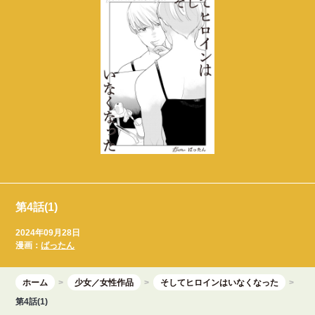
第4話(1)
2024年09月28日
漫画：
ばったん
ホーム
少女／女性作品
そしてヒロインはいなくなった
第4話(1)