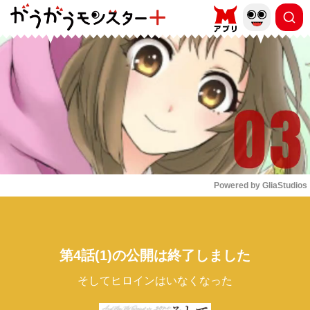
もっと読む
arrow_forward_ios
Powered by 
GliaStudios
Mute
第4話(1)の公開は終了しました
そしてヒロインはいなくなった