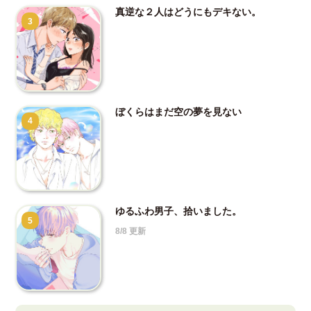
真逆な２人はどうにもデキない。
3
ぼくらはまだ空の夢を見ない
4
ゆるふわ男子、拾いました。
5
8/8 更新