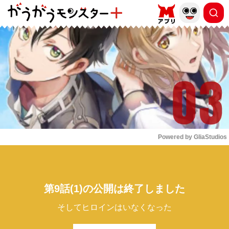
もっと読む
arrow_forward_ios
Powered by 
GliaStudios
Mute
第9話(1)の公開は終了しました
そしてヒロインはいなくなった