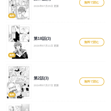
無料で読む
2026年07月25日 更新
無料
第18話(3)
無料で読む
2026年07月11日 更新
無料
第2話(3)
無料で読む
2024年07月27日 更新
無料