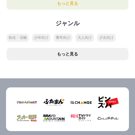
もっと見る
ジャンル
転生・召喚
少年向け
青年向け
大人向け
少女向け
もっと見る