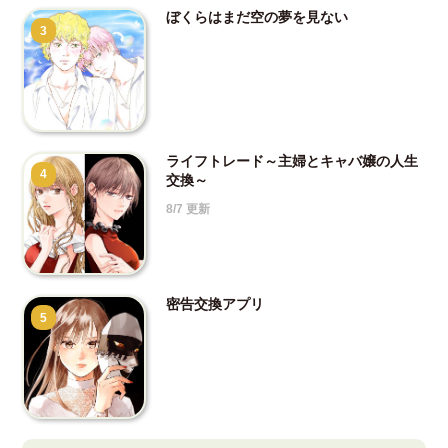
ぼくらはまだ空の夢を見ない
3
ライフトレード～主婦とキャバ嬢の人生
4
交換～
8/7 更新
密告交換アプリ
5