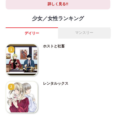
詳しく見る!!
少女／女性ランキング
マンスリー
デイリー
ホストと社畜
1
レンタルックス
2