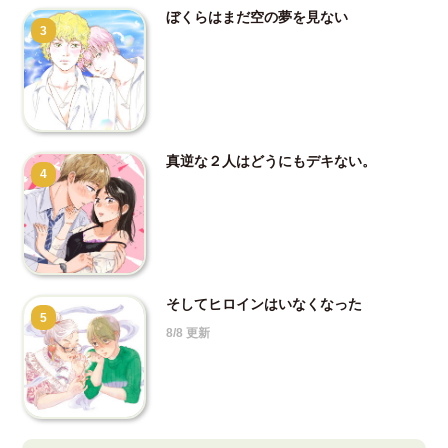
ぼくらはまだ空の夢を見ない
3
真逆な２人はどうにもデキない。
4
そしてヒロインはいなくなった
5
8/8 更新