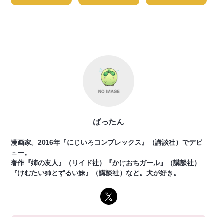
ばったん
漫画家。2016年『にじいろコンプレックス』（講談社）でデビ
ュー。
著作『姉の友人』（リイド社）『かけおちガール』（講談社）
『けむたい姉とずるい妹』（講談社）など。犬が好き。