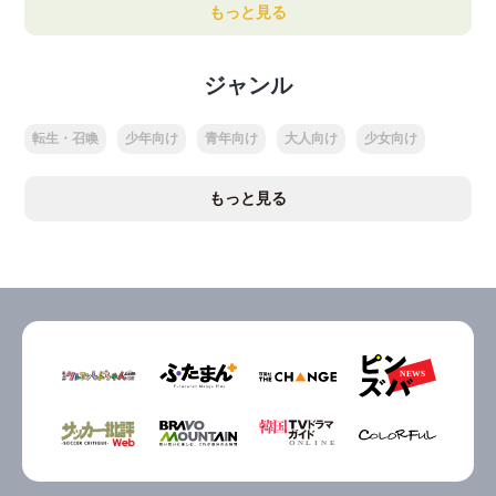
もっと見る
ジャンル
転生・召喚
少年向け
青年向け
大人向け
少女向け
もっと見る