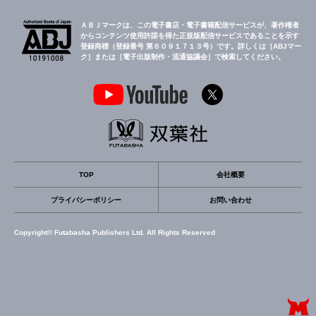
ＡＢＪマークは、この電子書店・電子書籍配信サービスが、著作権者
からコンテンツ使用許諾を得た正規版配信サービスであることを示す
登録商標（登録番号 第６０９１７１３号）です。詳しくは［ABJマー
ク］または［電子出版制作・流通協議会］で検索してください。
TOP
会社概要
プライバシーポリシー
お問い合わせ
Copyright© Futabasha Publishers Ltd. All Rights Reserved