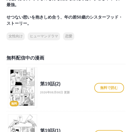
最強。
せつない想いを抱きしめ合う、年の差50歳のシスターフッド・
ストーリー。
女性向け
ヒューマンドラマ
恋愛
無料配信中の漫画
第19話(2)
無料で読む
2026年08月08日 更新
無料
第19話(1)