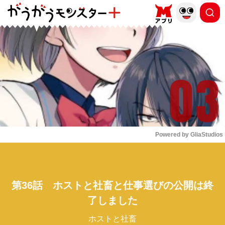
もっと読む
arrow_forward_ios
Powered by 
GliaStudios
Mute
第36話 ホストと社畜と仕事選びの公開は終
了しました
ホストと社畜