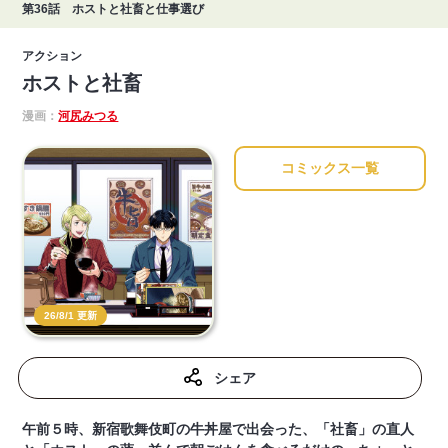
第36話 ホストと社畜と仕事選び
アクション
ホストと社畜
漫画：
河尻みつる
コミックス一覧
26/8/1 更新
シェア
午前５時、新宿歌舞伎町の牛丼屋で出会った、「社畜」の直人