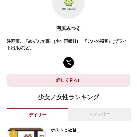
河尻みつる
漫画家。『めぞん文豪』(少年画報社)、『アバの福音』(ブライ
ト出版)など。
詳しく見る!!
少女／女性ランキング
マンスリー
デイリー
ホストと社畜
1