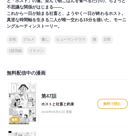
と「ホスト」の蓮。並んで朝ごはんを食べるだけの、ちょっと
不思議な関係がはじまる――。
これから一日が始まる社畜と、ようやく一日が終わるホスト。
真逆な時間軸を生きる二人が唯一交わる15分を描いた、モーニ
ングルーティンストーリー。
女性
グルメ
癒し
ヒューマンドラマ
猫
日常
1話完結
イケメン
無料配信中の漫画
第47話
無料で読む
ホストと社畜と約束
2026年08月01日 更新
無料