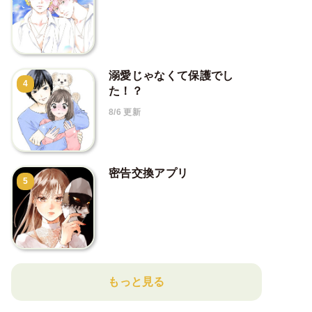
溺愛じゃなくて保護でし
4
た！？
8/6 更新
密告交換アプリ
5
もっと見る