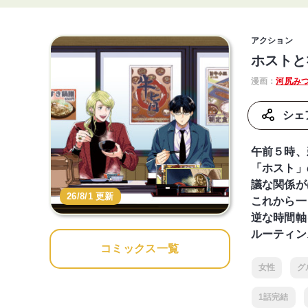
アクション
ホストと
漫画：
河尻み
シェ
午前５時、
「ホスト」
議な関係が
26/8/1 更新
これから一
逆な時間軸
ルーティン
コミックス一覧
女性
グ
1話完結