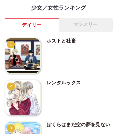
少女／女性ランキング
マンスリー
デイリー
ホストと社畜
1
レンタルックス
2
ぼくらはまだ空の夢を見ない
3