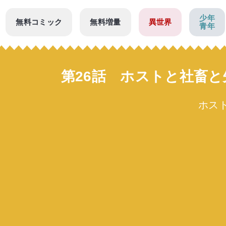
少年
無料コミック
無料増量
異世界
青年
第26話 ホストと社畜
ホス