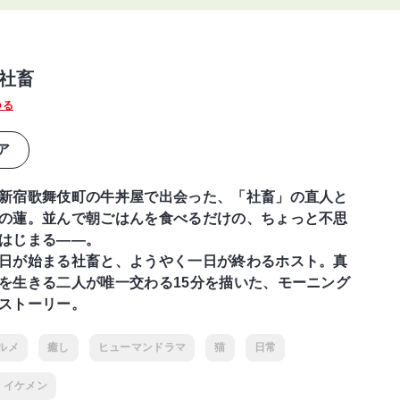
社畜
つる
ア
新宿歌舞伎町の牛丼屋で出会った、「社畜」の直人と
の蓮。並んで朝ごはんを食べるだけの、ちょっと不思
はじまる――。
日が始まる社畜と、ようやく一日が終わるホスト。真
を生きる二人が唯一交わる15分を描いた、モーニング
ストーリー。
ルメ
癒し
ヒューマンドラマ
猫
日常
イケメン