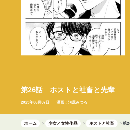
第26話 ホストと社畜と先輩
2025年06月07日
漫画：
河尻みつる
ホーム
少女／女性作品
ホストと社畜
第