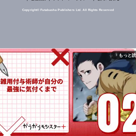
Copyright© Futabasha Publishers Ltd. All Rights Reserved
もっと
arrow_forward_ios