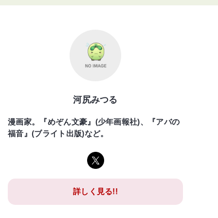
河尻みつる
漫画家。『めぞん文豪』(少年画報社)、『アバの
福音』(ブライト出版)など。
詳しく見る!!