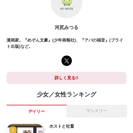
河尻みつる
漫画家。『めぞん文豪』(少年画報社)、『アバの福音』(ブライ
ト出版)など。
詳しく見る!!
少女／女性ランキング
マンスリー
デイリー
ホストと社畜
1