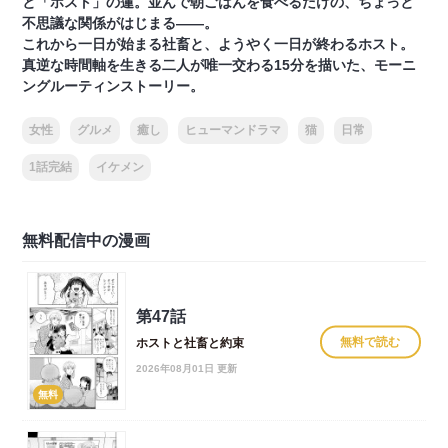
と「ホスト」の蓮。並んで朝ごはんを食べるだけの、ちょっと
不思議な関係がはじまる――。
これから一日が始まる社畜と、ようやく一日が終わるホスト。
真逆な時間軸を生きる二人が唯一交わる15分を描いた、モーニ
ングルーティンストーリー。
女性
グルメ
癒し
ヒューマンドラマ
猫
日常
1話完結
イケメン
無料配信中の漫画
第47話
無料で読む
ホストと社畜と約束
2026年08月01日 更新
無料