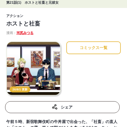
第21話(1) ホストと社畜と元彼女
アクション
ホストと社畜
漫画：
河尻みつる
コミックス一覧
26/8/1 更新
シェア
午前５時、新宿歌舞伎町の牛丼屋で出会った、「社畜」の直人