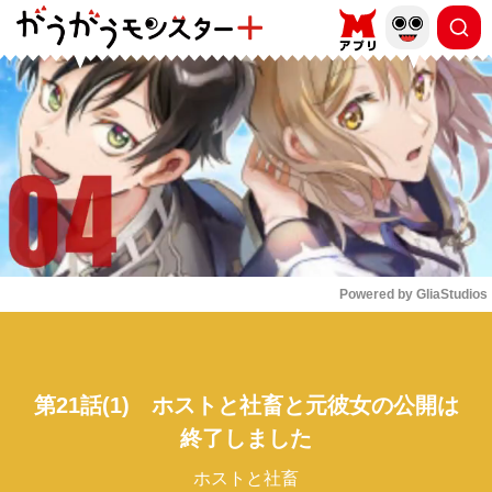
もっと読む
arrow_forward_ios
Powered by 
GliaStudios
Mute
第21話(1) ホストと社畜と元彼女の公開は
終了しました
ホストと社畜