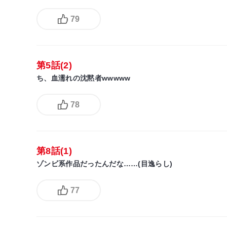
79
第5話(2)
ち、血濡れの沈黙者wwwww
78
第8話(1)
ゾンビ系作品だったんだな……(目逸らし)
77