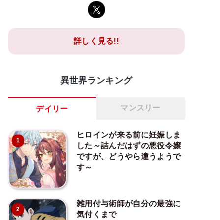
詳しく見る!!
異世界ランキング
マンスリー
デイリー
ヒロインが来る前に妊娠しま
1
した～詰んだはずの悪役令嬢
ですが、どうやら違うようで
す～
雑用付与術師が自分の最強に
2
気付くまで