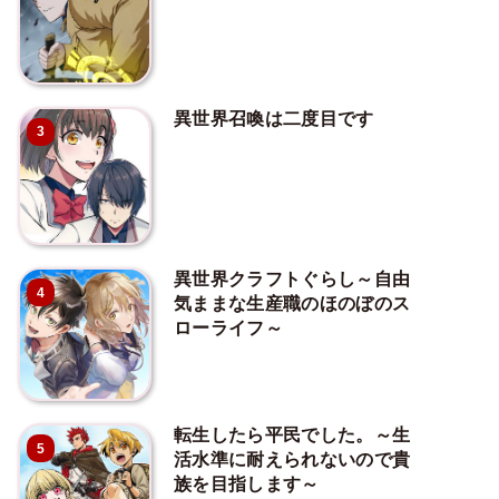
異世界召喚は二度目です
3
異世界クラフトぐらし～自由
4
気ままな生産職のほのぼのス
ローライフ～
転生したら平民でした。～生
5
活水準に耐えられないので貴
族を目指します～