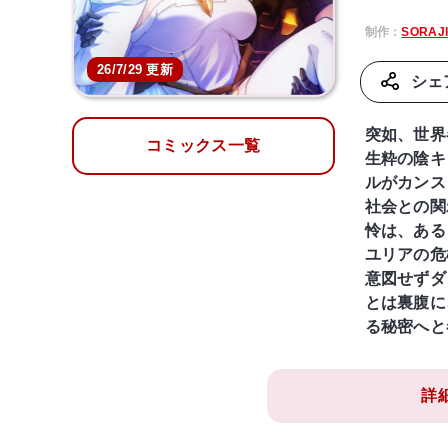
制作：
SORAJ
26/7/29 更新
シェ
突如、世界
コミックス一覧
生粋の陰キ
ルがカンス
社会との関
怜は、ある
ユリアの危
意図せずダ
とは裏腹に
る秘密へと
詳