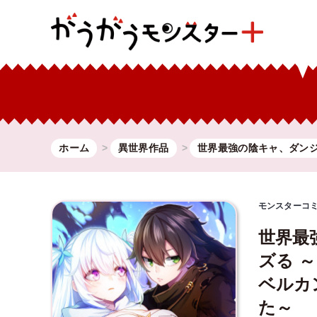
ホーム
異世界作品
世界最強の陰キャ、ダン
モンスターコ
世界最
ズる 
ベルカ
た～