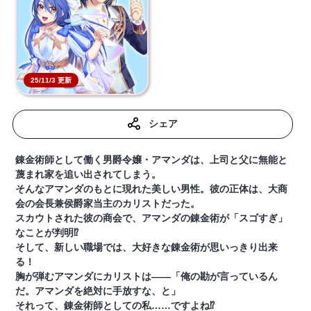
25/11/3 更新
シェア
錬金術師として働く男爵令嬢・アマンダは、上司と父に無能と
蔑まれ家を追い出されてしまう。
そんなアマンダのもとに現れた美しい男性。彼の正体は、大商
会の会長兼侯爵家当主のカリストだった。
スカウトされた彼の商会で、アマンダの錬金術が「スゴすぎ」
なことが判明⁉
そして、新しい職場では、大好きな錬金術が思いっきり出来
る！
胸が弾むアマンダにカリストは――「俺の勘が言っているん
だ。アマンダを絶対に手放すな、と」
それって、錬金術師としての私……ですよね⁉