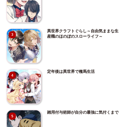
異世界クラフトぐらし～自由気ままな生
3
産職のほのぼのスローライフ～
定年後は異世界で種馬生活
4
雑用付与術師が自分の最強に気付くまで
5