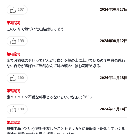
207
2024年06月17日
第3話(3)
このノリで気づいたら結婚してそう
198
2024年08月12日
第6話(1)
全てお姉様のせいってどんだけ自分を棚の上に上げているの？中身の伴わ
ない自分が選ばれて当然なんて妹の頭の中はお花畑過ぎる。
190
2024年11月18日
第5話(3)
誰？！？！？不穏な相手じゃないといいなぁ(；´∀｀)
190
2024年11月04日
第2話(1)
無知で恥だという娘を手放したことをキッカケに急転直下転落していく毒
家族の様子は一刻も早く拝見したいですね