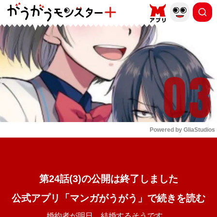
もっと読む
arrow_forward_ios
Powered by 
GliaStudios
Mute
第24話(3)の公開は終了しました
公式アプリ「マンガがうがう」で続きを読む
婚約者が明日、結婚するそうです。