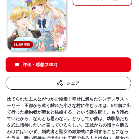
26/8/5 更新
評価・感想(2302)
シェア
捨てられた主人公がつかむ溺愛！幸せに満ちたシンデレラスト
ーリー！王都から遠く離れた小さな村に住むラネは、5年前に出
て行った婚約者が聖女と結婚する、という話を聞く。もう諦め
ていたから、なんとも思わない。どうしてか彼は、幼馴染たち
を式に招待したいと言っているらしい。王城からの招きを断る
わけにはいかず、婚約者と聖女の結婚式に参列することになっ
たラネ。暗い気持ちで出向いた王都である人と出会い、彼女の