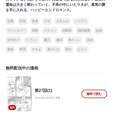
運命は大きく変わっていく。不幸の中にいたラネが、真実の愛
を手に入れる、ハッピーエンドロマンス。
恋愛
田舎
勇者
少女
女主人公
シリアス
ファンタジー
溺愛
イケメン
幼馴染
婚約破棄
結婚
女性向け
ラブコメ
魔王
魔法
胸キュン
追放
貴族
断罪
ざまぁ
虐げられ
聖女
なろう
無料配信中の漫画
第27話(1)
無料で読む
2026年08月05日 更新
無料