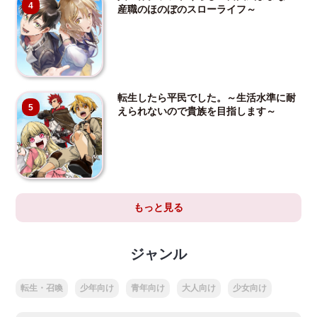
4
産職のほのぼのスローライフ～
転生したら平民でした。～生活水準に耐
5
えられないので貴族を目指します～
もっと見る
ジャンル
転生・召喚
少年向け
青年向け
大人向け
少女向け