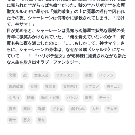
に売られた""がらっぱち娘""だった。嘘の""ハリボテ""を次席
聖女ルルミヤに暴かれ「婚約破棄」の上に冤罪の淫行で囚われ
たその夜、シャーレーンは何者かに惨殺されてしまう。「助け
て、神サマ！」
目が覚めると、シャーレーンは見知らぬ部屋で妖艶な黒髪の美
青年に微笑みかけられていた。「俺を覚えていないのか？ 何
度も共に夜を過ごしたのに」「……もしかして、神サマ？」さ
らに、シャーレーンの身体は、なぜか８歳《シャルテ》になっ
ていて……！ 『ハリボテ聖女』が蛇神様に溺愛されながら新た
な人生を歩き出すラブ・ファンタジー。
恋愛
恋
女主人公
ファンタジー
溺愛
イケメン
婚約破棄
女性
異世界
女性向け
ラブコメ
胸キュン
なろう
結婚
転生・召喚
バトル
追放
チート
貴族
魔法
断罪
ざまぁ
虐げられ
人外
王太子
騎士
悪女
聖女