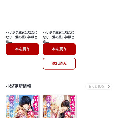
ハリボテ聖女は幼女に
ハリボテ聖女は幼女に
なり、愛の重い神様と
なり、愛の重い神様と
追…
追…
本を買う
本を買う
試し読み
小説更新情報