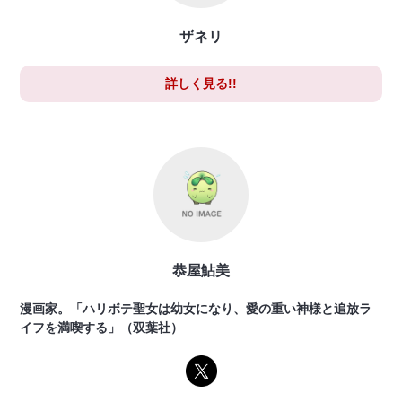
ザネリ
詳しく見る!!
恭屋鮎美
漫画家。「ハリボテ聖女は幼女になり、愛の重い神様と追放ラ
イフを満喫する」（双葉社）