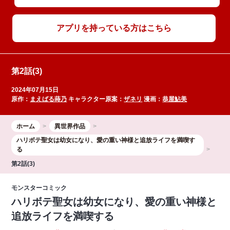
アプリを持っている方はこちら
第2話(3)
2024年07月15日
原作：
まえばる蒔乃
キャラクター原案：
ザネリ
漫画：
恭屋鮎美
ホーム
異世界作品
ハリボテ聖女は幼女になり、愛の重い神様と追放ライフを満喫す
る
第2話(3)
モンスターコミック
ハリボテ聖女は幼女になり、愛の重い神様と
追放ライフを満喫する