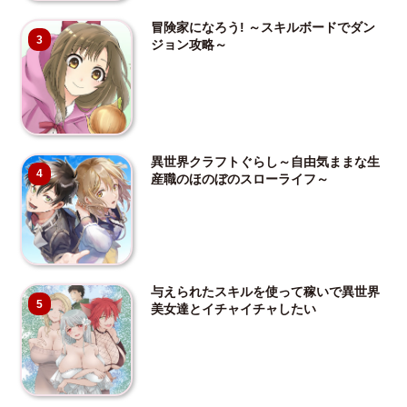
冒険家になろう! ～スキルボードでダン
3
ジョン攻略～
異世界クラフトぐらし～自由気ままな生
4
産職のほのぼのスローライフ～
与えられたスキルを使って稼いで異世界
5
美女達とイチャイチャしたい