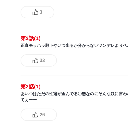
3
第2話(1)
正直モラハラ殿下やいつ出るか分からないツンデレよりベ
33
第2話(1)
あいつはただの性癖が歪んでる〇態なのにそんな奴に言われ
てぇーー
26