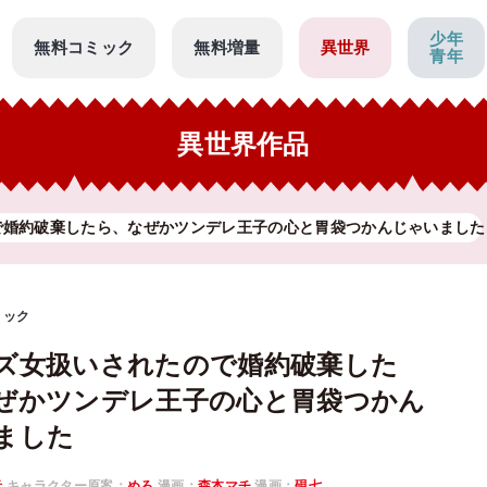
少年
無料コミック
無料増量
異世界
青年
異世界作品
で婚約破棄したら、なぜかツンデレ王子の心と胃袋つかんじゃいました
ミック
ズ女扱いされたので婚約破棄した
ぜかツンデレ王子の心と胃袋つかん
ました
音
キャラクター原案：
めろ
漫画：
森本マチ
漫画：
硯七