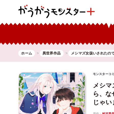
ホーム
異世界作品
メシマズ女扱いされたの
モンスターコ
メシマ
ら、な
じゃい
原作：
村沢黒