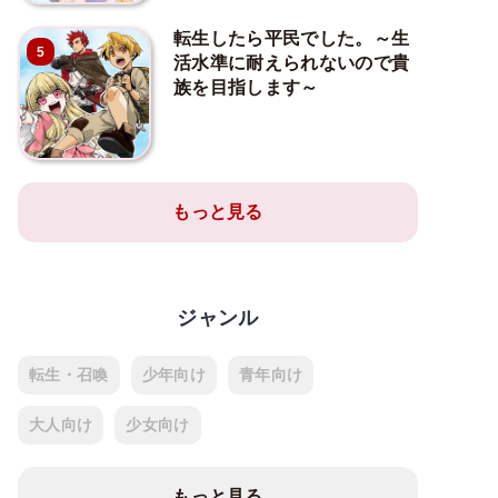
転生したら平民でした。～生
5
活水準に耐えられないので貴
族を目指します～
もっと見る
ジャンル
転生・召喚
少年向け
青年向け
大人向け
少女向け
もっと見る