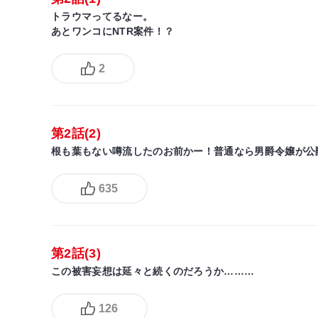
トラウマってるなー。
あとワンコにNTR案件！？
2
第2話(2)
根も葉もない噂流したのお前かー！普通なら男爵令嬢が公
635
第2話(3)
この被害妄想は延々と続くのだろうか………
126