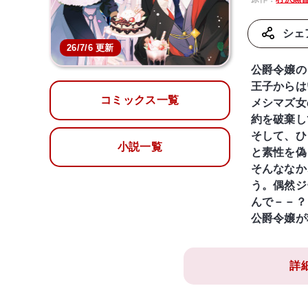
シェ
26/7/6 更新
公爵令嬢の
王子からは
コミックス一覧
メシマズ女
約を破棄し
そして、ひ
小説一覧
と素性を偽
そんななか
う。偶然ジ
んで－－？
公爵令嬢が
詳