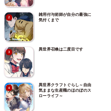
雑用付与術師が自分の最強に
2
気付くまで
異世界召喚は二度目です
3
異世界クラフトぐらし～自由
4
気ままな生産職のほのぼのス
ローライフ～