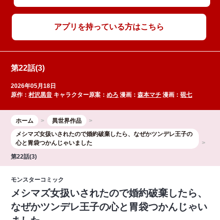
アプリを持っている方はこちら
第22話(3)
2026年05月18日
原作：
村沢黒音
キャラクター原案：
めろ
漫画：
森本マチ
漫画：
硯七
ホーム
異世界作品
メシマズ女扱いされたので婚約破棄したら、なぜかツンデレ王子の
心と胃袋つかんじゃいました
第22話(3)
モンスターコミック
メシマズ女扱いされたので婚約破棄したら、
なぜかツンデレ王子の心と胃袋つかんじゃい