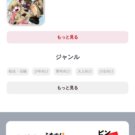
もっと見る
ジャンル
転生・召喚
少年向け
青年向け
大人向け
少女向け
もっと見る