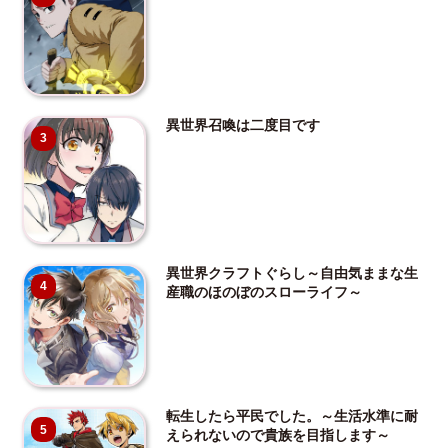
異世界召喚は二度目です
3
異世界クラフトぐらし～自由気ままな生
4
産職のほのぼのスローライフ～
転生したら平民でした。～生活水準に耐
5
えられないので貴族を目指します～