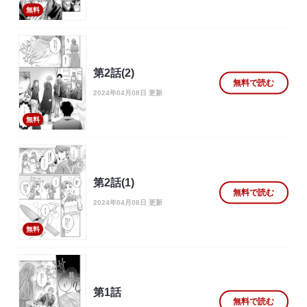
無料
第2話(2)
無料で読む
2024年04月08日 更新
無料
第2話(1)
無料で読む
2024年04月08日 更新
無料
第1話
無料で読む