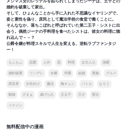
メシマズ女のレッテルを貼られてしまったジーナは、王子との
婚約を破棄して家出。
そして、ひょんなことから手に入れた不思議なイヤリングで、
姿と素性を偽り、庶民として魔法学校の食堂で働くことに。
そんななか、落ちこぼれと呼ばれていた第二王子・シストに出
会う。偶然ジーナの手料理を食べたシストは、彼女の料理に惚
れ込んで－－？
公爵令嬢が料理スキルで人生を変える、逆転ラブファンタジ
ー！
もふもふ
恋愛
人外
恋
料理
女主人公
溺愛
婚約破棄
ツンデレ
令嬢
学園
結婚
貴族
グルメ
異世界
女性向け
魔法
胸キュン
バトル
なろう
動物
ざまぁ
虐げられ
王太子
天才
聖女
イケメン
無料配信中の漫画