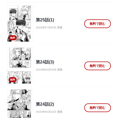
第25話(1)
無料で読む
2026年07月06日 更新
無料
第24話(3)
無料で読む
2026年06月29日 更新
無料
第24話(2)
無料で読む
2026年06月22日 更新