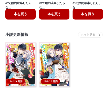
ので婚約破棄したら、
ので婚約破棄したら、
ので婚約破棄したら、
な…
な…
な…
本を買う
本を買う
本を買う
小説更新情報
23/8/10 発売
24/2/9 発売