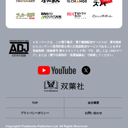
ＡＢＪマークは、この電子書店・電子書籍配信サービスが、著作権者
からコンテンツ使用許諾を得た正規版配信サービスであることを示す
登録商標（登録番号 第６０９１７１３号）です。詳しくは［ABJマー
ク］または［電子出版制作・流通協議会］で検索してください。
TOP
会社概要
プライバシーポリシー
お問い合わせ
Copyright© Futabasha Publishers Ltd. All Rights Reserved