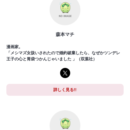
森本マチ
漫画家。
「メシマズ女扱いされたので婚約破棄したら、なぜかツンデレ
王子の心と胃袋つかんじゃいました 」（双葉社）
詳しく見る!!